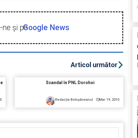
ne şi pe
Google News
Articol următor
de
Scandal în PNL Dorohoi
0
Redacția Botoșăneanul
Mar 19, 2010