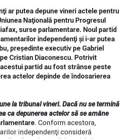
ţi ar putea depune vineri actele pentru
i Uniunea Naţională pentru Progresul
iafax, surse parlamentare. Noul partid
rlamentarilor independenţi şi i-ar putea
bu, preşedinte executiv pe Gabriel
pe Cristian Diaconescu. Potrivit
 acestui partid au fost strânse peste
rea actelor depinde de îndosarierea
une la tribunal vineri. Dacă nu se termină
tea ca depunerea actelor să se amâne
arlamentare
. Conform acestora,
tarilor independenţi consideră