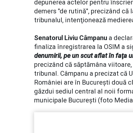
depunerea actelor pentru înscriere
demers "de rutină", precizând că l
tribunalul, intenţionează mediere
Senatorul Liviu Câmpanu
a declara
finaliza înregistrarea la OSIM a s
denumirii, pe un scut aflat în faţa un
precizând că săptămâna viitoare, vi
tribunal. Câmpanu a precizat că 
României are în Bucureşti două clă
găzdui sediul central al noii forma
municipale Bucureşti (foto Media