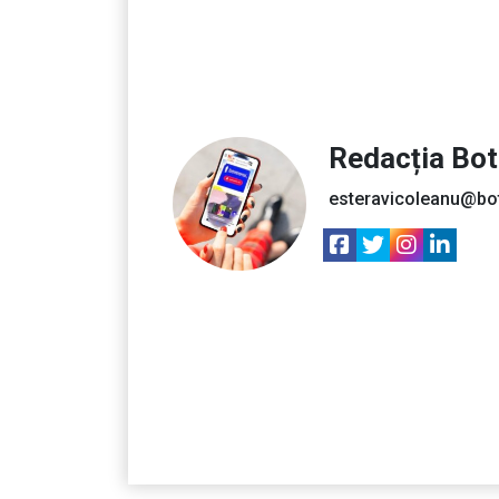
Redacția Bo
esteravicoleanu@bo