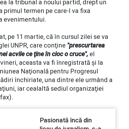
a la tribunal a noului partid, drept un
a primul termen pe care-l va fixa
a evenimentului.
t, pe 11 martie, că în cursul zilei se va
iglei UNPR, care conţine
"prescurtarea
ei acvile ce ţine în cioc o cruce",
el
neri, aceasta va fi înregistrată şi la
Uniunea Naţională pentru Progresul
diri închiriate, una dintre ele urmând a
ţiuni, iar cealaltă sediul organizaţiei
fax).
Pasionată încă din
liceu de jurnalism, s-a