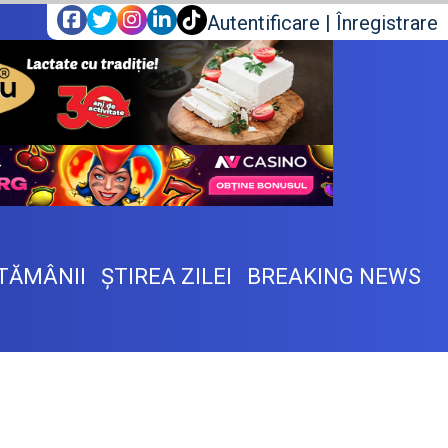
Autentificare
|
Înregistrare
TĂMÂNII
ŞTIREA ZILEI
BREAKING NEWS