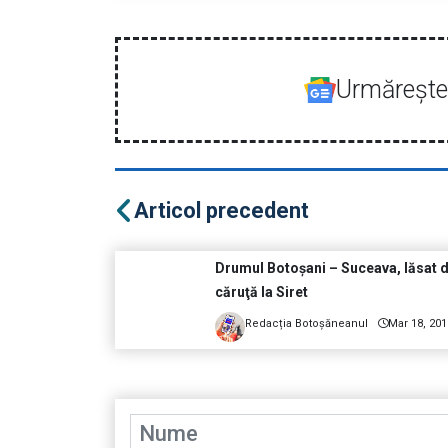
Urmăreşte-
Articol precedent
Drumul Botoşani – Suceava, lăsat 
căruţă la Siret
Redacția Botoșăneanul
Mar 18, 201