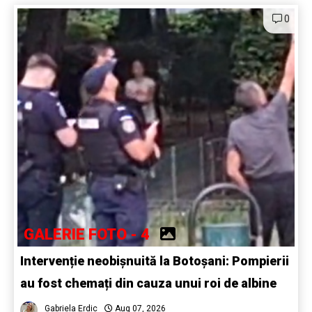
0
GALERIE FOTO - 4
Intervenție neobișnuită la Botoșani: Pompierii
au fost chemați din cauza unui roi de albine
Gabriela Erdic
Aug 07, 2026