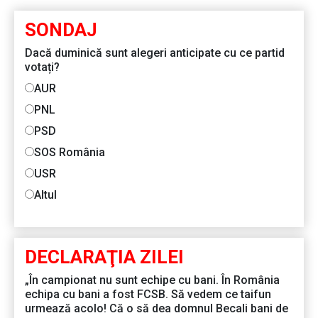
SONDAJ
Dacă duminică sunt alegeri anticipate cu ce partid
votați?
AUR
PNL
PSD
SOS România
USR
Altul
DECLARAŢIA ZILEI
„În campionat nu sunt echipe cu bani. În România
echipa cu bani a fost FCSB. Să vedem ce taifun
urmează acolo! Că o să dea domnul Becali bani de