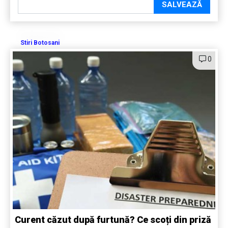
SALVEAZĂ
Stiri Botosani
0
Curent căzut după furtună? Ce scoți din priză