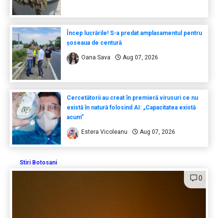
Încep lucrările! S-a predat amplasamentul pentru
șoseaua de centură
Oana Sava
Aug 07, 2026
Cercetătorii au creat în premieră virusuri ce nu
există în natură folosind AI: „Capacitatea există
acum”
Estera Vicoleanu
Aug 07, 2026
Stiri Botosani
0