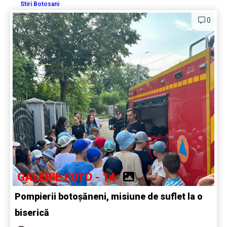
Stiri Botosani
0
GALERIE FOTO - 14
Pompierii botoșăneni, misiune de suflet la o
biserică