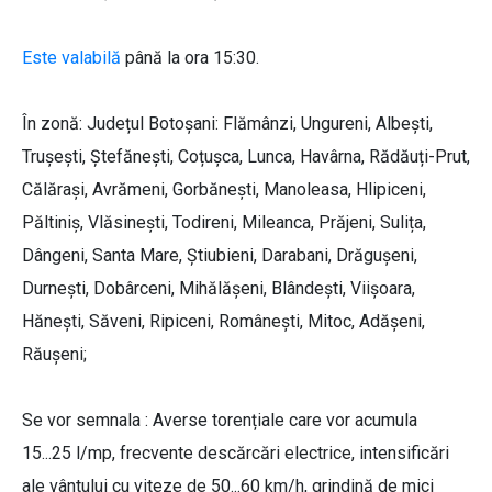
Este valabilă
până la ora 15:30.
În zonă: Județul Botoşani: Flămânzi, Ungureni, Albești,
Trușești, Ștefănești, Coțușca, Lunca, Havârna, Rădăuți-Prut,
Călărași, Avrămeni, Gorbănești, Manoleasa, Hlipiceni,
Păltiniș, Vlăsinești, Todireni, Mileanca, Prăjeni, Sulița,
Dângeni, Santa Mare, Știubieni, Darabani, Drăgușeni,
Durnești, Dobârceni, Mihălășeni, Blândești, Viișoara,
Hănești, Săveni, Ripiceni, Românești, Mitoc, Adășeni,
Răușeni;
Se vor semnala : Averse torențiale care vor acumula
15...25 l/mp, frecvente descărcări electrice, intensificări
ale vântului cu viteze de 50...60 km/h, grindină de mici