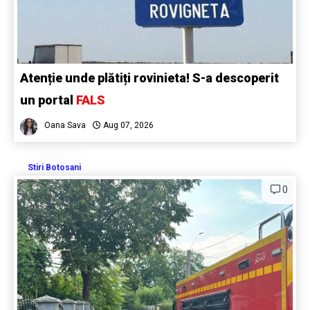
Atenție unde plătiți rovinieta! S-a descoperit
un portal
FALS
Oana Sava
Aug 07, 2026
Stiri Botosani
0