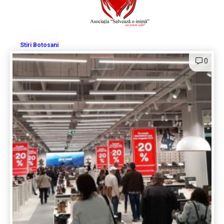
Stiri Botosani
0