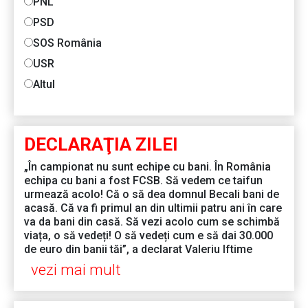
PNL
PSD
SOS România
USR
Altul
DECLARAŢIA ZILEI
„În campionat nu sunt echipe cu bani. În România
echipa cu bani a fost FCSB. Să vedem ce taifun
urmează acolo! Că o să dea domnul Becali bani de
acasă. Că va fi primul an din ultimii patru ani în care
va da bani din casă. Să vezi acolo cum se schimbă
viața, o să vedeți! O să vedeți cum e să dai 30.000
de euro din banii tăi”, a declarat Valeriu Iftime
vezi mai mult