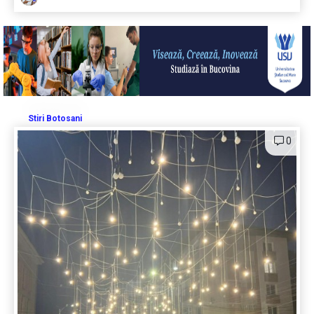
Stiri Botosani
0