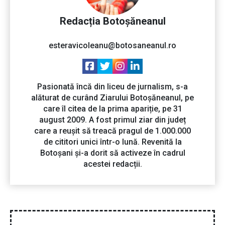
Redacția Botoșăneanul
esteravicoleanu@botosaneanul.ro
Pasionată încă din liceu de jurnalism, s-a
alăturat de curând Ziarului Botoșăneanul, pe
care îl citea de la prima apariție, pe 31
august 2009. A fost primul ziar din județ
care a reușit să treacă pragul de 1.000.000
de cititori unici într-o lună. Revenită la
Botoșani și-a dorit să activeze în cadrul
acestei redacții.