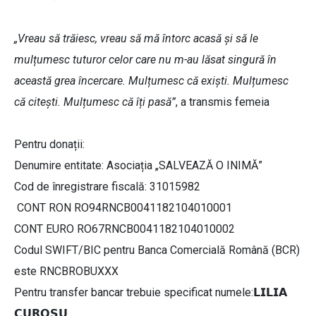
„Vreau să trăiesc, vreau să mă întorc acasă și să le
mulțumesc tuturor celor care nu m-au lăsat singură în
această grea încercare. Mulțumesc că exiști. Mulțumesc
că citești. Mulțumesc că îți pasă”
, a transmis femeia
Pentru donații:
Denumire entitate: Asociația „SALVEAZĂ O INIMĂ”
Cod de înregistrare fiscală: 31015982
CONT RON RO94RNCB0041182104010001
CONT EURO RO67RNCB0041182104010002
Codul SWIFT/BIC pentru Banca Comercială Română (BCR)
este RNCBROBUXXX
Pentru transfer bancar trebuie specificat numele:𝗟𝗜𝗟𝗜𝗔
𝗖𝗨𝗥𝗢𝗦𝗨