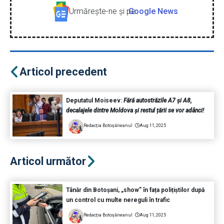
Urmăreşte-ne şi pe
Google News
Articol precedent
Deputatul Moiseev:
Fără autostrăzile A7 și A8,
decalajele dintre Moldova și restul țării se vor adânci!
Redacția Botoșăneanul
Aug 11, 2025
Articol următor
Tânăr din Botoșani, „show” în fața polițiștilor după
un control cu multe nereguli în trafic
Redacția Botoșăneanul
Aug 11, 2025