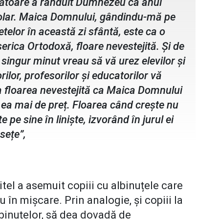
rbătoare a rânduit Dumnezeu ca anul
colar. Maica Domnului, gândindu-mă pe
etelor în această zi sfântă, este ca o
serica Ortodoxă, floare nevestejită. Și de
 singur minut vreau să vă urez elevilor și
rilor, profesorilor și educatorilor vă
ca floarea nevestejită ca Maica Domnului
 ea mai de preț. Floarea când crește nu
 pe sine în liniște, izvorând în jurul ei
sețe”,
itel a asemuit copiii cu albinuțele care
u în mișcare. Prin analogie, și copiii la
binuțelor, să dea dovadă de