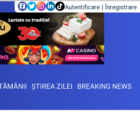
Autentificare
|
Înregistrare
TĂMÂNII
ŞTIREA ZILEI
BREAKING NEWS