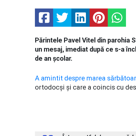
Părintele Pavel Vitel din parohia 
un mesaj, imediat după ce s-a înc
de an școlar.
A amintit despre marea sărbătoar
ortodocși și care a coincis cu de
Preot Pavel Vitel, paroh al Biseri