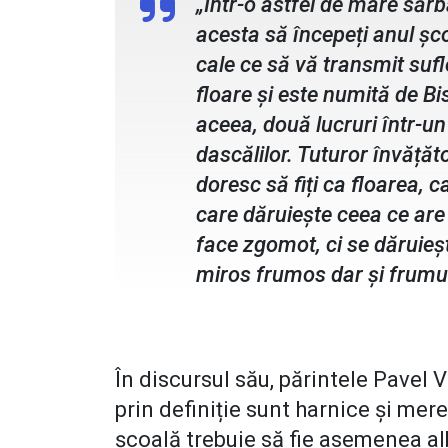
„Într-o astfel de mare să
acesta să începeți anul ș
cale ce să vă transmit sufl
floare și este numită de Bi
aceea, două lucruri într-un
dascălilor. Tuturor învățăto
doresc să fiți ca floarea, 
care dăruiește ceea ce are
face zgomot, ci se dăruiește
miros frumos dar și frumu
În discursul său, părintele Pavel V
prin definiție sunt harnice și mere
școală trebuie să fie asemenea al