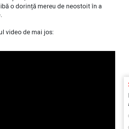
 aibă o dorință mereu de neostoit în a
e.
ul video de mai jos: