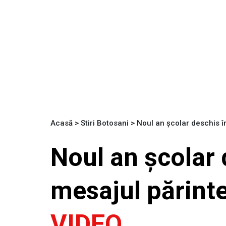
Acasă
>
Stiri Botosani
>
Noul an școlar deschis în
Noul an școlar 
mesajul părintel
VIDEO