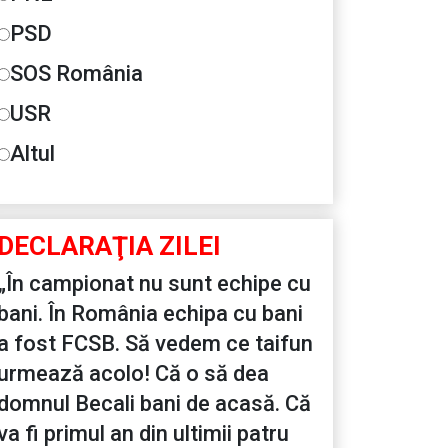
PSD
SOS România
USR
Altul
DECLARAŢIA ZILEI
„În campionat nu sunt echipe cu
bani. În România echipa cu bani
a fost FCSB. Să vedem ce taifun
urmează acolo! Că o să dea
domnul Becali bani de acasă. Că
va fi primul an din ultimii patru