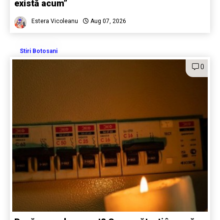
există acum”
Estera Vicoleanu
Aug 07, 2026
Stiri Botosani
0