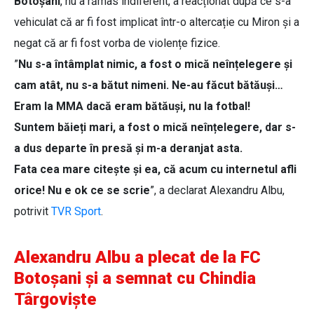
Botoșani
, nu a rămas indiferent, a reacționat după ce s-a
vehiculat că ar fi fost implicat într-o altercație cu Miron și a
negat că ar fi fost vorba de violențe fizice.
”
Nu s-a întâmplat nimic, a fost o mică neînțelegere și
cam atât, nu s-a bătut nimeni. Ne-au făcut bătăuși…
Eram la MMA dacă eram bătăuși, nu la fotbal!
Suntem băieți mari, a fost o mică neînțelegere, dar s-
a dus departe în presă și m-a deranjat asta.
Fata cea mare citește și ea, că acum cu internetul afli
orice! Nu e ok ce se scrie
”, a declarat Alexandru Albu,
potrivit
TVR Sport
.
Alexandru Albu a plecat de la FC
Botoșani și a semnat cu Chindia
Târgoviște