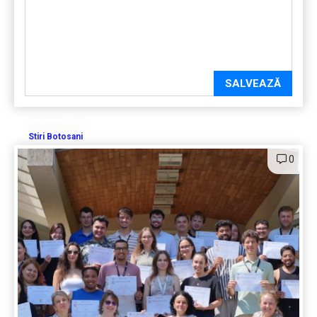
SALVEAZĂ
Stiri Botosani
0