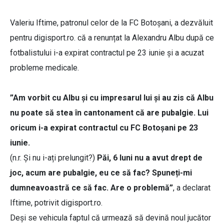
Valeriu Iftime, patronul celor de la FC Botoșani, a dezvăluit
pentru digisport.ro. că a renunțat la Alexandru Albu după ce
fotbalistului i-a expirat contractul pe 23 iunie și a acuzat
probleme medicale.
”Am vorbit cu Albu și cu impresarul lui și au zis că Albu
nu poate să stea în cantonament că are pubalgie. Lui
oricum i-a expirat contractul cu FC Botoșani pe 23
iunie.
(n.r. Și nu i-ați prelungit?)
Păi, 6 luni nu a avut drept de
joc, acum are pubalgie, eu ce să fac? Spuneți-mi
dumneavoastră ce să fac. Are o problemă”
, a declarat
Iftime, potrivit digisport.ro.
Deși se vehicula faptul că urmează să devină noul jucător