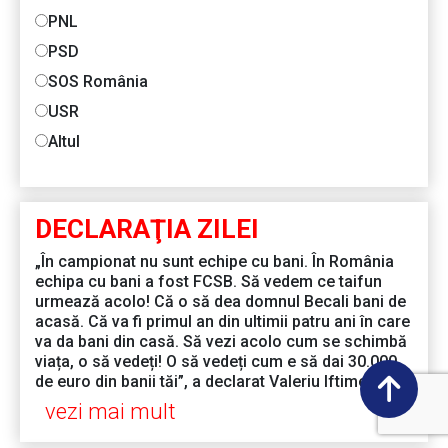
PNL
PSD
SOS România
USR
Altul
DECLARAŢIA ZILEI
„În campionat nu sunt echipe cu bani. În România
echipa cu bani a fost FCSB. Să vedem ce taifun
urmează acolo! Că o să dea domnul Becali bani de
acasă. Că va fi primul an din ultimii patru ani în care
va da bani din casă. Să vezi acolo cum se schimbă
viața, o să vedeți! O să vedeți cum e să dai 30.000
de euro din banii tăi”, a declarat Valeriu Iftime
vezi mai mult