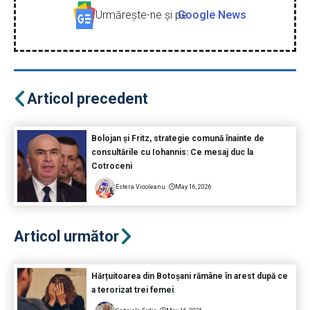
Urmăreşte-ne şi pe
Google News
Articol precedent
Bolojan și Fritz, strategie comună înainte de
consultările cu Iohannis: Ce mesaj duc la
Cotroceni
Estera Vicoleanu
May 16, 2026
Articol următor
Hărțuitoarea din Botoșani rămâne în arest după ce
a terorizat trei femei