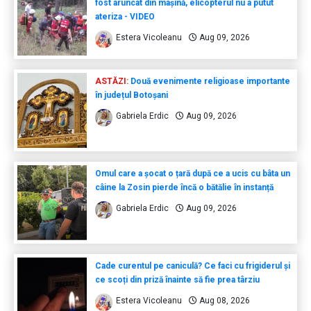
fost aruncat din mașină, elicopterul nu a putut
ateriza - VIDEO
Estera Vicoleanu
Aug 09, 2026
ASTĂZI:
Două evenimente religioase importante
în județul Botoșani
Gabriela Erdic
Aug 09, 2026
Omul care a șocat o țară după ce a ucis cu bâta un
câine la Zosin pierde încă o bătălie în instanță
Gabriela Erdic
Aug 09, 2026
Cade curentul pe caniculă? Ce faci cu frigiderul și
ce scoți din priză înainte să fie prea târziu
Estera Vicoleanu
Aug 08, 2026