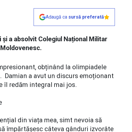
Adaugă ca
sursă preferată
i a absolvit Colegiul Național Militar
g Moldovenesc.
impresionant, obținând la olimpiadele
ii. Damian a avut un discurs emoționant
e îl redăm integral mai jos.
e
ențial din viața mea, simt nevoia să
 să împărtășesc câteva gânduri izvorâte