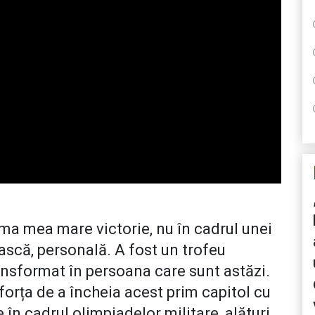
ma mea mare victorie, nu în cadrul unei
ească, personală. A fost un trofeu
nsformat în persoana care sunt astăzi.
orța de a încheia acest prim capitol cu
 în cadrul olimpiadelor militare, alături