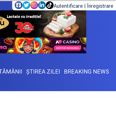
Autentificare
|
Înregistrare
TĂMÂNII
ŞTIREA ZILEI
BREAKING NEWS