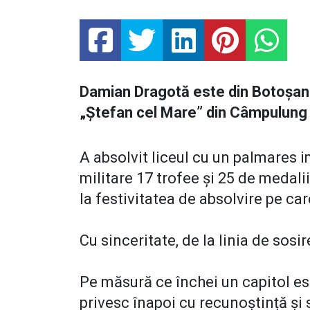
Damian Dragotă este din Botoșani ș
„Ștefan cel Mare” din Câmpulun
A absolvit liceul cu un palmares 
militare 17 trofee și 25 de medal
la festivitatea de absolvire pe car
Cu sinceritate, de la linia de sosir
Pe măsură ce închei un capitol es
privesc înapoi cu recunoștință și