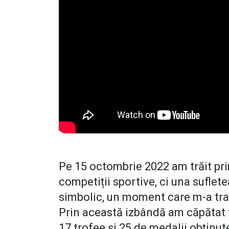
Pe 15 octombrie 2022 am trăit pri
competiții sportive, ci una suflet
simbolic, un moment care m-a tra
Prin această izbândă am căpătat f
17 trofee și 25 de medalii obținute