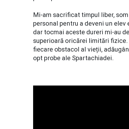
Mi-am sacrificat timpul liber, so
personal pentru a deveni un elev 
dar tocmai aceste dureri mi-au d
superioară oricărei limitări fizic
fiecare obstacol al vieții, adăugâ
opt probe ale Spartachiadei.