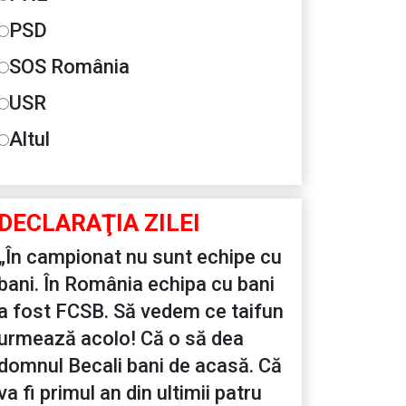
PSD
SOS România
USR
Altul
DECLARAŢIA ZILEI
„În campionat nu sunt echipe cu
bani. În România echipa cu bani
a fost FCSB. Să vedem ce taifun
urmează acolo! Că o să dea
domnul Becali bani de acasă. Că
va fi primul an din ultimii patru