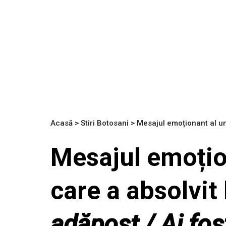
Acasă
>
Stiri Botosani
>
Mesajul emoționant al unu
Mesajul emoțio
care a absolvit 
adăpost / Ai fos