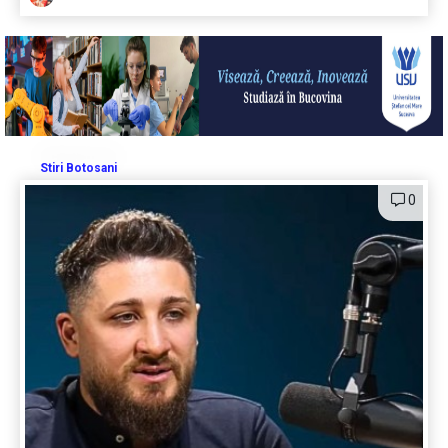
Stiri Botosani
0