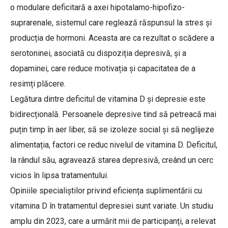
o modulare deficitară a axei hipotalamo-hipofizo-
suprarenale, sistemul care reglează răspunsul la stres și
producția de hormoni. Aceasta are ca rezultat o scădere a
serotoninei, asociată cu dispoziția depresivă, și a
dopaminei, care reduce motivația și capacitatea de a
resimți plăcere.
Legătura dintre deficitul de vitamina D și depresie este
bidirecțională. Persoanele depresive tind să petreacă mai
puțin timp în aer liber, să se izoleze social și să neglijeze
alimentația, factori ce reduc nivelul de vitamina D. Deficitul,
la rândul său, agravează starea depresivă, creând un cerc
vicios în lipsa tratamentului.
Opiniile specialiștilor privind eficiența suplimentării cu
vitamina D în tratamentul depresiei sunt variate. Un studiu
amplu din 2023, care a urmărit mii de participanți, a relevat