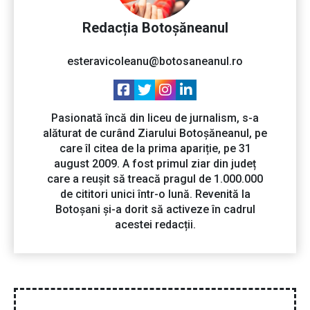
Redacția Botoșăneanul
esteravicoleanu@botosaneanul.ro
Pasionată încă din liceu de jurnalism, s-a
alăturat de curând Ziarului Botoșăneanul, pe
care îl citea de la prima apariție, pe 31
august 2009. A fost primul ziar din județ
care a reușit să treacă pragul de 1.000.000
de cititori unici într-o lună. Revenită la
Botoșani și-a dorit să activeze în cadrul
acestei redacții.