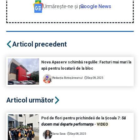
Urmăreşte-ne şi pe
Google News
Articol precedent
Nova Apaserv schimbă regulile: Facturi mai mari la
apă pentru locatarii de la bloc
Redacția Botoșăneanul
Sep 08, 2025
Articol următor
Pod de flori pentru prichindeii de la Școala 7:
Să
ducem mai departe performanța
-
VIDEO
Oana Sava
Sep 08, 2025