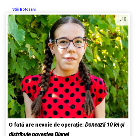
Stiri Botosani
0
O fată are nevoie de operație:
Donează 10 lei și
distribuie povestea Dianei