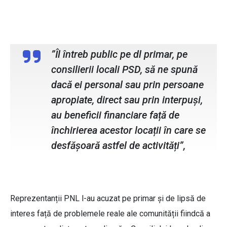
Ionela Aftincă, preșdinte orgaizația
municipală PNL Botoșani
”Îl întreb public pe dl primar, pe
consilierii locali PSD, să ne spună
dacă ei personal sau prin persoane
apropiate, direct sau prin interpuși,
au beneficii financiare față de
închirierea acestor locații în care se
desfășoară astfel de activități”,
Reprezentanții PNL l-au acuzat pe primar și de lipsă de
interes față de problemele reale ale comunității fiindcă a