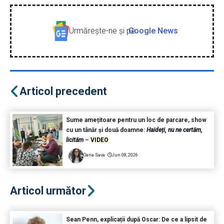
Urmăreşte-ne şi pe
Google News
Articol precedent
Sume amețitoare pentru un loc de parcare, show
cu un tânăr și două doamne:
Haideți, nu ne certăm,
licităm
–
VIDEO
Oana Sava
Jun 08, 2026
Articol următor
Sean Penn, explicații după Oscar: De ce a lipsit de