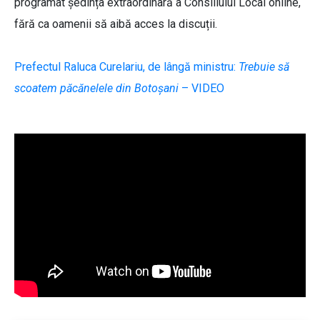
programat ședința extraordinară a Consiliului Local online,
fără ca oamenii să aibă acces la discuții.
Prefectul Raluca Curelariu, de lângă ministru:
Trebuie să
scoatem păcănelele din Botoșani
– VIDEO