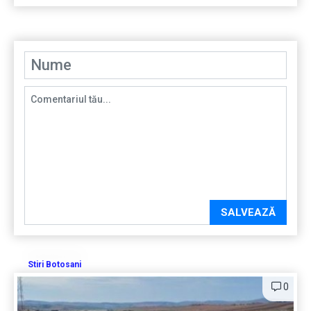
SALVEAZĂ
Stiri Botosani
0