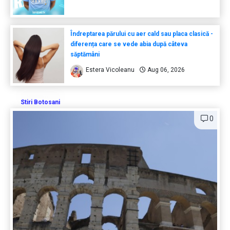
Îndreptarea părului cu aer cald sau placa clasică -
diferența care se vede abia după câteva
săptămâni
Estera Vicoleanu
Aug 06, 2026
Stiri Botosani
0