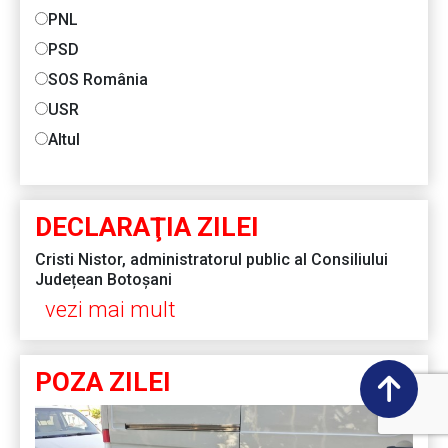
PNL
PSD
SOS România
USR
Altul
DECLARAŢIA ZILEI
Cristi Nistor, administratorul public al Consiliului
Județean Botoșani
vezi mai mult
POZA ZILEI