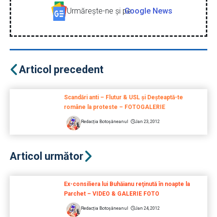
Urmăreşte-ne şi pe
Google News
Articol precedent
Scandări anti – Flutur & USL și Deșteaptă-te
române la proteste – FOTOGALERIE
Redacția Botoșăneanul
Jan 23, 2012
Articol următor
Ex-consiliera lui Buhăianu reţinută în noapte la
Parchet – VIDEO & GALERIE FOTO
Redacția Botoșăneanul
Jan 24, 2012