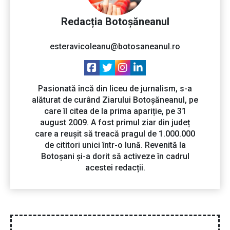
Redacția Botoșăneanul
esteravicoleanu@botosaneanul.ro
Pasionată încă din liceu de jurnalism, s-a
alăturat de curând Ziarului Botoșăneanul, pe
care îl citea de la prima apariție, pe 31
august 2009. A fost primul ziar din județ
care a reușit să treacă pragul de 1.000.000
de cititori unici într-o lună. Revenită la
Botoșani și-a dorit să activeze în cadrul
acestei redacții.