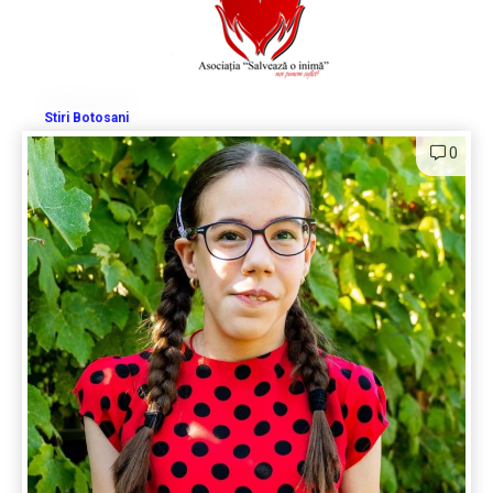
Stiri Botosani
0