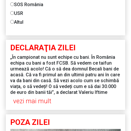
SOS România
USR
Altul
DECLARAŢIA ZILEI
„În campionat nu sunt echipe cu bani. În România
echipa cu bani a fost FCSB. Să vedem ce taifun
urmează acolo! Că o să dea domnul Becali bani de
acasă. Că va fi primul an din ultimii patru ani în care
va da bani din casă. Să vezi acolo cum se schimbă
viața, o să vedeți! O să vedeți cum e să dai 30.000
de euro din banii tăi”, a declarat Valeriu Iftime
vezi mai mult
POZA ZILEI