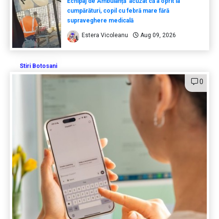
Echipaj de Ambulanță acuzat că a oprit la
cumpărături, copil cu febră mare fără
supraveghere medicală
Estera Vicoleanu
Aug 09, 2026
Stiri Botosani
0