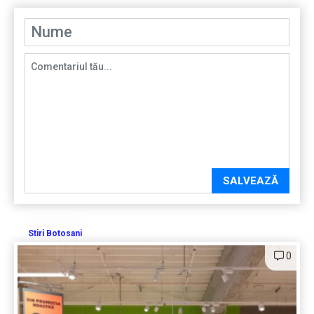
SALVEAZĂ
Stiri Botosani
0