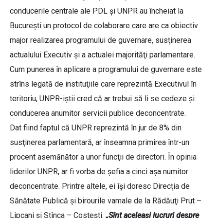
conducerile centrale ale PDL şi UNPR au încheiat la
Bucureşti un protocol de colaborare care are ca obiectiv
major realizarea programului de guvernare, susţinerea
actualului Executiv şi a actualei majorităţi parlamentare.
Cum punerea în aplicare a programului de guvernare este
strîns legată de instituţiile care reprezintă Executivul în
teritoriu, UNPR-iştii cred că ar trebui să li se cedeze şi
conducerea anumitor servicii publice deconcentrate.
Dat fiind faptul că UNPR reprezintă în jur de 8% din
susţinerea parlamentară, ar înseamna primirea într-un
procent asemănător a unor funcţii de directori. În opinia
liderilor UNPR, ar fi vorba de şefia a cinci aşa numitor
deconcentrate. Printre altele, ei îşi doresc Direcţia de
Sănătate Publică şi birourile vamale de la Rădăuţi Prut –
Lipcani şi Stînca – Costeşti.
„Sînt aceleaşi lucruri despre