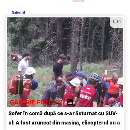
Naţional
0
GALERIE FOTO - 2
Șofer în comă după ce s-a răsturnat cu SUV-
ul: A fost aruncat din mașină, elicopterul nu a