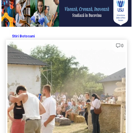
Stiri Botosani
0