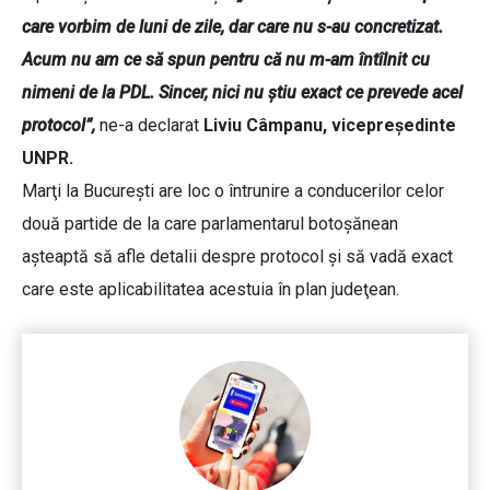
care vorbim de luni de zile, dar care nu s-au concretizat.
Acum nu am ce să spun pentru că nu m-am întîlnit cu
nimeni de la PDL. Sincer, nici nu ştiu exact ce prevede acel
protocol”,
ne-a declarat
Liviu Câmpanu, vicepreşedinte
UNPR.
Marţi la Bucureşti are loc o întrunire a conducerilor celor
două partide de la care parlamentarul botoşănean
aşteaptă să afle detalii despre protocol şi să vadă exact
care este aplicabilitatea acestuia în plan judeţean.