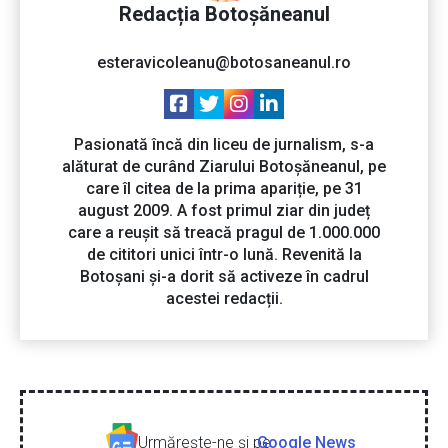
Redacția Botoșăneanul
esteravicoleanu@botosaneanul.ro
Pasionată încă din liceu de jurnalism, s-a
alăturat de curând Ziarului Botoșăneanul, pe
care îl citea de la prima apariție, pe 31
august 2009. A fost primul ziar din județ
care a reușit să treacă pragul de 1.000.000
de cititori unici într-o lună. Revenită la
Botoșani și-a dorit să activeze în cadrul
acestei redacții.
Urmăreşte-ne şi pe
Google News