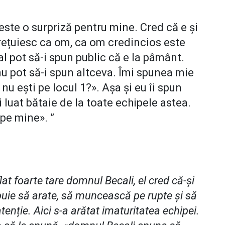
ste o surpriză pentru mine. Cred că e și
prețuiesc ca om, ca om credincios este
l pot să-i spun public că e la pâmânt.
nu pot să-i spun altceva. Îmi spunea mie
u ești pe locul 1?». Așa și eu îi spun
luat bătaie de la toate echipele astea.
 pe mine». ”
lat foarte tare domnul Becali, el cred că-și
uie să arate, să muncească pe rupte și să
enție. Aici s-a arătat imaturitatea echipei.