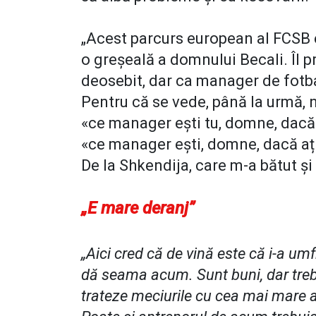
„Acest parcurs european al FCSB e
o greșeală a domnului Becali. Îl 
deosebit, dar ca manager de fotba
Pentru că se vede, până la urmă, 
«ce manager ești tu, domne, dacă n
«ce manager ești, domne, dacă ați 
De la Shkendija, care m-a bătut și
„E mare deranj”
„Aici cred că de vină este că i-a umf
dă seama acum. Sunt buni, dar treb
trateze meciurile cu cea mai mare at