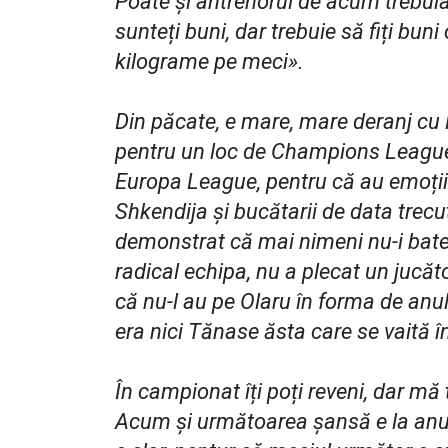
Poate și antrenorul de acum trebui
sunteți buni, dar trebuie să fiți bun
kilograme pe meci».
Din păcate, e mare, mare deranj cu 
pentru un loc de Champions League.
Europa League, pentru că au emoții
Shkendija și bucătarii de data trecut
demonstrat că mai nimeni nu-i bat
radical echipa, nu a plecat un jucăt
că nu-l au pe Olaru în forma de anul
era nici Tănase ăsta care se vaită 
În campionat îți poți reveni, dar m
Acum și următoarea șansă e la anu