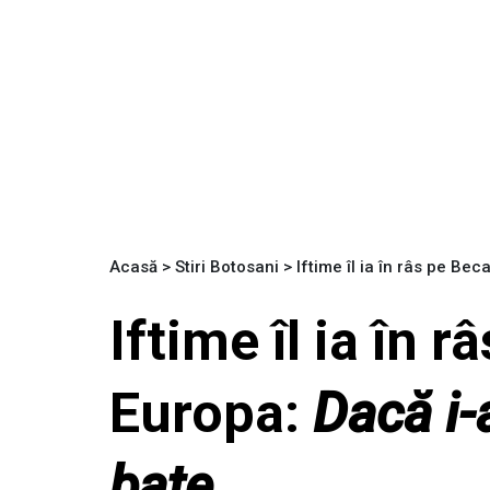
Acasă
>
Stiri Botosani
>
Iftime îl ia în râs pe Beca
Iftime îl ia în r
Europa:
Dacă i-a
bate