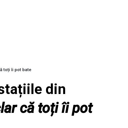
 toți îi pot bate
stațiile din
ar că toți îi pot