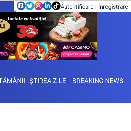
Autentificare
|
Înregistrare
TĂMÂNII
ŞTIREA ZILEI
BREAKING NEWS