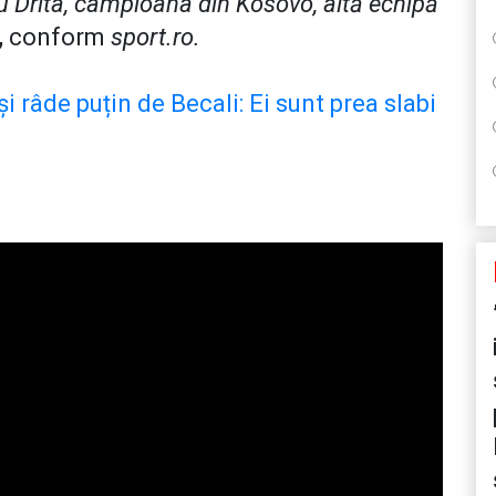
cu Drita, campioana din Kosovo, altă echipă
,
conform
sport.ro.
i râde puțin de Becali: Ei sunt prea slabi