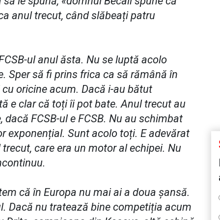
a să le spună, «domnul Becali spune că
i ca anul trecut, când slăbeați patru
FCSB-ul anul ăsta. Nu se luptă acolo
 Sper să fi prins frica ca să rămână în
 cu oricine acum. Dacă i-au bătut
ă e clar că toți îi pot bate. Anul trecut au
e, dacă FCSB-ul e FCSB. Nu au schimbat
or exponențial. Sunt acolo toți. E adevărat
 trecut, care era un motor al echipei. Nu
încontinuu.
ă tem că în Europa nu mai ai a doua șansă.
l. Dacă nu tratează bine competiția acum