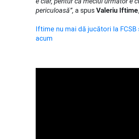
e clar, pentur că meciul următor e 
periculoasă”,
a spus
Valeriu Iftime
Iftime nu mai dă jucători la FCSB ș
acum