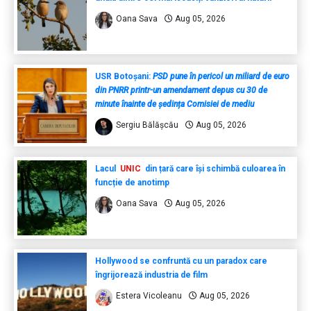
Oana Sava
Aug 05, 2026
USR Botoșani:
PSD pune în pericol un miliard de euro
din PNRR printr-un amendament depus cu 30 de
minute înainte de ședința Comisiei de mediu
Sergiu Bălășcău
Aug 05, 2026
Lacul
UNIC
din țară care își schimbă culoarea în
funcție de anotimp
Oana Sava
Aug 05, 2026
Hollywood se confruntă cu un paradox care
îngrijorează industria de film
Estera Vicoleanu
Aug 05, 2026