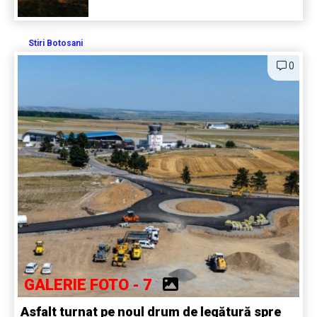
Stiri Botosani
0
GALERIE FOTO - 7
Asfalt turnat pe noul drum de legătură spre