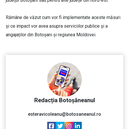
județul Botoșani sau pentru alte județe din nord-est.
Rămâne de văzut cum vor fi implementate aceste măsuri
și ce impact vor avea asupra serviciilor publice și a
angajaților din Botoșani și regiunea Moldovei.
Redacția Botoșăneanul
esteravicoleanu@botosaneanul.ro