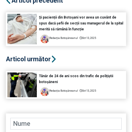
Articol precedent
Și pacienții din Botoșani vor avea un cuvânt de
spus dacă șefii de secții sau managerul de la spital
merită să rămână în funcție
Redacția Botoșăneanul
Oct 13, 2025
Articol următor
Tânăr de 24 de ani scos din trafic de polițiștii
botoșăneni
Redacția Botoșăneanul
Oct 13, 2025