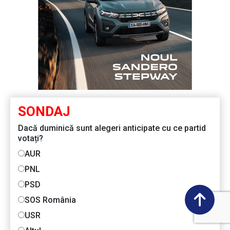
SONDAJ
Dacă duminică sunt alegeri anticipate cu ce partid
votați?
AUR
PNL
PSD
SOS România
USR