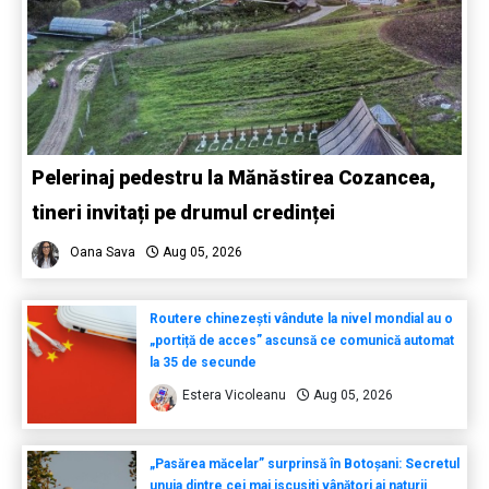
Pelerinaj pedestru la Mănăstirea Cozancea,
tineri invitați pe drumul credinței
Oana Sava
Aug 05, 2026
Routere chinezești vândute la nivel mondial au o
„portiță de acces” ascunsă ce comunică automat
la 35 de secunde
Estera Vicoleanu
Aug 05, 2026
„Pasărea măcelar” surprinsă în Botoșani: Secretul
unuia dintre cei mai iscusiți vânători ai naturii