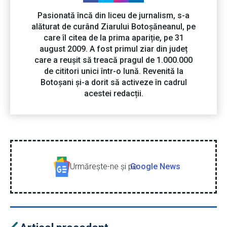
Pasionată încă din liceu de jurnalism, s-a
alăturat de curând Ziarului Botoșăneanul, pe
care îl citea de la prima apariție, pe 31
august 2009. A fost primul ziar din județ
care a reușit să treacă pragul de 1.000.000
de cititori unici într-o lună. Revenită la
Botoșani și-a dorit să activeze în cadrul
acestei redacții.
Urmăreşte-ne şi pe
Google News