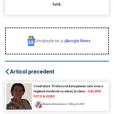
lună.
Urmăreşte-ne şi pe
Google News
Articol precedent
CreaFuture: Profesorul botoșănean care vrea o
legătură modernă cu elevii, la clasă –
GALERIE
FOTO & VIDEO
Redacția Botoșăneanul
Aug 23, 2020