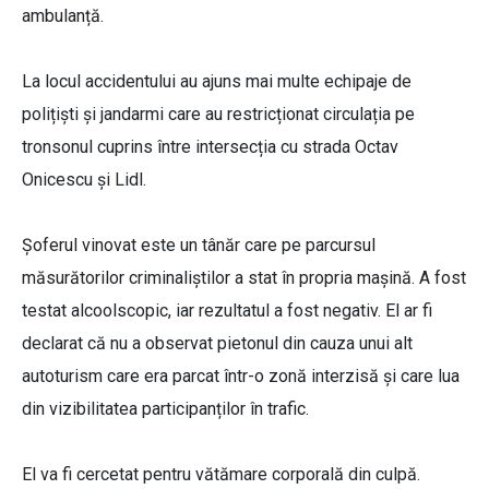
ambulanță.
La locul accidentului au ajuns mai multe echipaje de
polițiști și jandarmi care au restricționat circulația pe
tronsonul cuprins între intersecția cu strada Octav
Onicescu și Lidl.
Șoferul vinovat este un tânăr care pe parcursul
măsurătorilor criminaliștilor a stat în propria mașină. A fost
testat alcoolscopic, iar rezultatul a fost negativ. El ar fi
declarat că nu a observat pietonul din cauza unui alt
autoturism care era parcat într-o zonă interzisă și care lua
din vizibilitatea participanților în trafic.
El va fi cercetat pentru vătămare corporală din culpă.