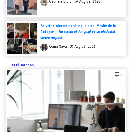
Gabriela Erdic
Aug 09, 2026
Salvatori atacați cu bâte și pietre: Medic de la
Botoșani
-
Nu cerem să fim puși pe un piedestal,
cerem respect
Oana Sava
Aug 09, 2026
Stiri Botosani
0