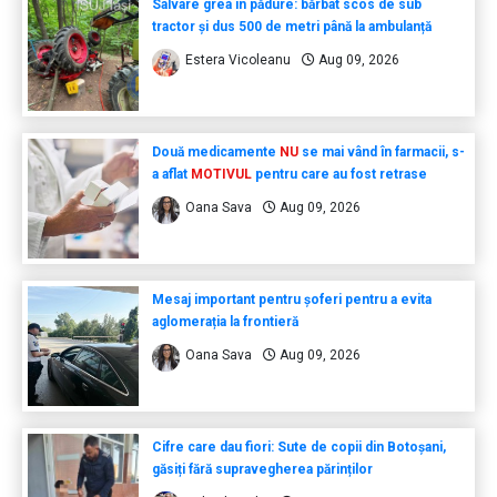
Salvare grea în pădure: bărbat scos de sub
tractor și dus 500 de metri până la ambulanță
Estera Vicoleanu
Aug 09, 2026
Două medicamente
NU
se mai vând în farmacii, s-
a aflat
MOTIVUL
pentru care au fost retrase
Oana Sava
Aug 09, 2026
Mesaj important pentru șoferi pentru a evita
aglomerația la frontieră
Oana Sava
Aug 09, 2026
Cifre care dau fiori: Sute de copii din Botoșani,
găsiți fără supravegherea părinților