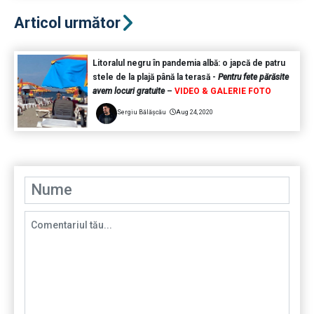
Articol următor
Litoralul negru în pandemia albă: o japcă de patru
stele de la plajă până la terasă -
Pentru fete părăsite
avem locuri gratuite
–
VIDEO & GALERIE FOTO
Sergiu Bălășcău
Aug 24, 2020