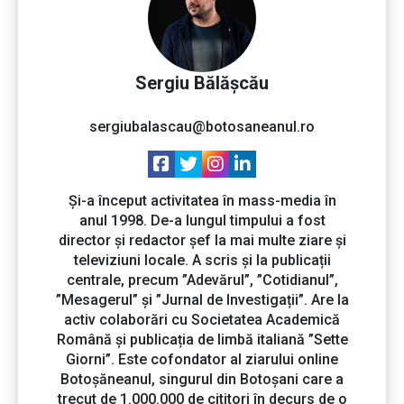
Sergiu Bălășcău
sergiubalascau@botosaneanul.ro
Și-a început activitatea în mass-media în
anul 1998. De-a lungul timpului a fost
director și redactor șef la mai multe ziare și
televiziuni locale. A scris și la publicații
centrale, precum ”Adevărul”, ”Cotidianul”,
”Mesagerul” și ”Jurnal de Investigații”. Are la
activ colaborări cu Societatea Academică
Română și publicația de limbă italiană ”Sette
Giorni”. Este cofondator al ziarului online
Botoșăneanul, singurul din Botoșani care a
trecut de 1.000.000 de cititori în decurs de o