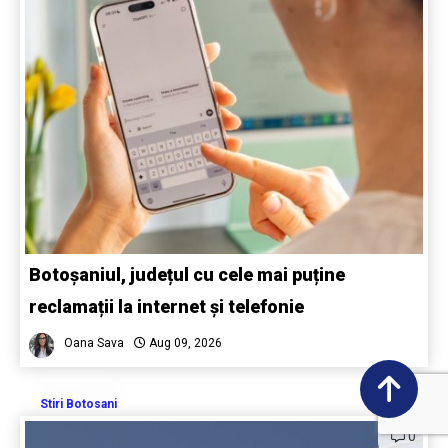
Botoșaniul, județul cu cele mai puține
reclamații la internet și telefonie
Oana Sava
Aug 09, 2026
Stiri Botosani
0