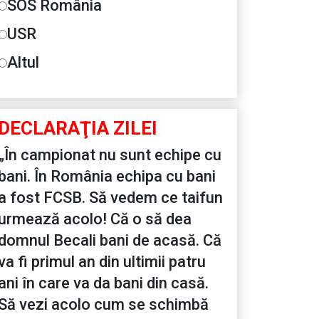
SOS România
USR
Altul
DECLARAŢIA ZILEI
„În campionat nu sunt echipe cu
bani. În România echipa cu bani
a fost FCSB. Să vedem ce taifun
urmează acolo! Că o să dea
domnul Becali bani de acasă. Că
va fi primul an din ultimii patru
ani în care va da bani din casă.
Să vezi acolo cum se schimbă