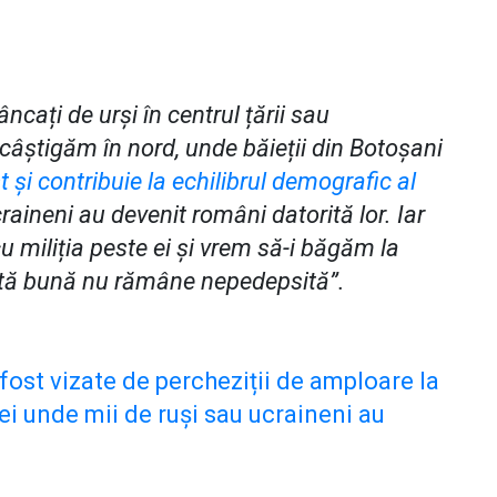
ați de urși în centrul țării sau
câștigăm în nord, unde băieții din Botoșani
 și contribuie la echilibrul demografic al
ucraineni au devenit români datorită lor. Iar
u miliția peste ei și vrem să-i băgăm la
faptă bună nu rămâne nepedepsită”.
ost vizate de percheziții de amploare la
iei unde mii de ruși sau ucraineni au