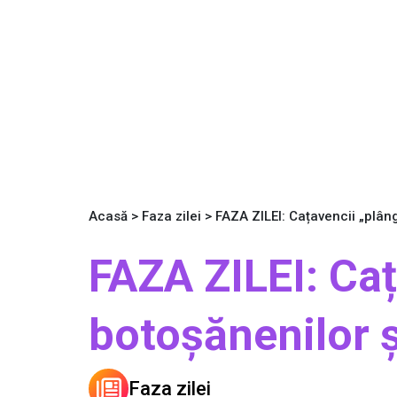
Acasă
>
Faza zilei
>
FAZA ZILEI: Cațavencii „plân
FAZA ZILEI: Caț
botoșănenilor ș
Faza zilei