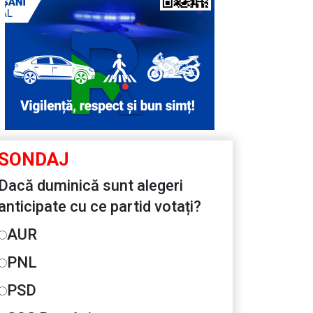
SONDAJ
Dacă duminică sunt alegeri
anticipate cu ce partid votați?
AUR
PNL
PSD