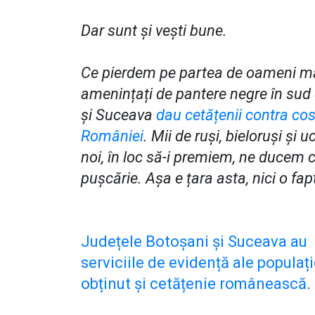
Dar sunt și vești bune.
Ce pierdem pe partea de oameni mânc
amenințați de pantere negre în sud 
și Suceava
dau cetățenii contra cost
României
. Mii de ruși, bieloruși și 
noi, în loc să-i premiem, ne ducem c
pușcărie. Așa e țara asta, nici o 
Județele Botoșani și Suceava au f
serviciile de evidență ale populaț
obținut și cetățenie românească
.