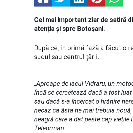
Cel mai important ziar de satiră d
atenția și spre Botoșani.
După ce, în primă fază a făcut o r
sudul sau centrul țării.
„Aproape de lacul Vidraru, un motoci
Încă se cercetează dacă a fost luat d
sau dacă s-a încercat o hrănire ne
necaz ca ăsta ne mai trebuia nouă,
neagră care a dat peste cap viețile lin
Teleorman.