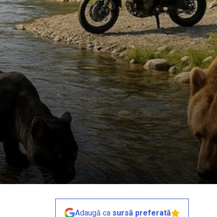
Adaugă ca
sursă preferată