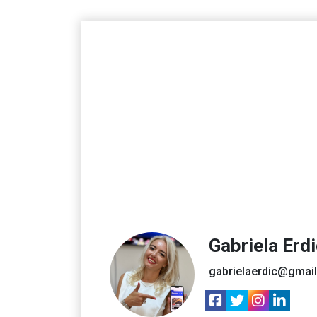
Gabriela Erd
gabrielaerdic@gmai