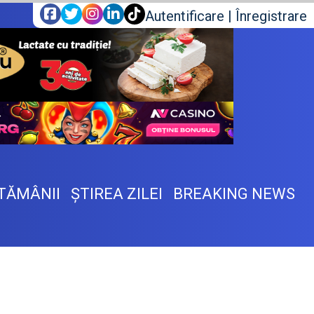
Autentificare
|
Înregistrare
TĂMÂNII
ŞTIREA ZILEI
BREAKING NEWS