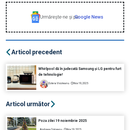
Urmăreşte-ne şi pe
Google News
Articol precedent
Whirlpool dă în judecată Samsung și LG pentru furt
de tehnologie!
Estera Vicoleanu
Nov 19, 2025
Articol următor
Poza zilei 19 noiembrie 2025
Andreea Coțovanu
Nov 19, 2025