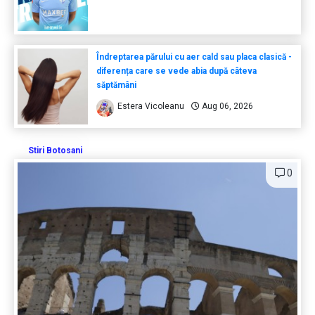
Îndreptarea părului cu aer cald sau placa clasică -
diferența care se vede abia după câteva
săptămâni
Estera Vicoleanu
Aug 06, 2026
Stiri Botosani
0