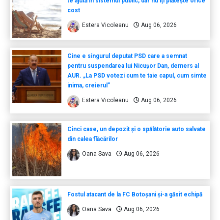
te ajută în sistemul public, dar nu îți plătește orice
cost
Estera Vicoleanu
Aug 06, 2026
Cine e singurul deputat PSD care a semnat
pentru suspendarea lui Nicușor Dan, demers al
AUR. „La PSD votezi cum te taie capul, cum simte
inima, creierul”
Estera Vicoleanu
Aug 06, 2026
Cinci case, un depozit și o spălătorie auto salvate
din calea flăcărilor
Oana Sava
Aug 06, 2026
Fostul atacant de la FC Botoșani și-a găsit echipă
Oana Sava
Aug 06, 2026