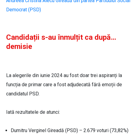
Andreea Cristina Alecu Gireadă din partea Partidului Social
Democrat (PSD)
Candidații s-au înmulțit ca după…
demisie
La alegerile din iunie 2024 au fost doar trei aspiranți la
funcția de primar care a fost adjudecată fără emoții de
candidatul PSD.
Iată rezultatele de atunci:
Dumitru Verginel Gireadă (PSD) – 2.679 voturi (73,82%)