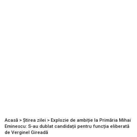
Acasă
>
Știrea zilei
>
Explozie de ambiție la Primăria Mihai
Eminescu: S-au dublat candidații pentru funcția eliberată
de Verginel Gireadă