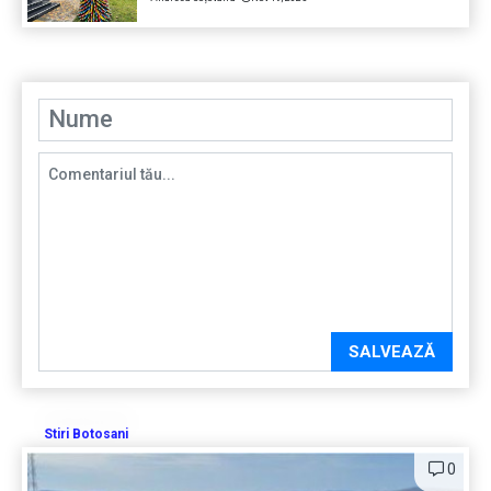
SALVEAZĂ
Stiri Botosani
0