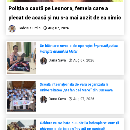
Poliția o caută pe Leonora, femeia care a
plecat de acasă și nu s-a mai auzit de ea nimic
Gabriela Erdic
Aug 07, 2026
Un băiat are nevoie de operație:
Împreună putem
îndrepta drumul lui Matei
Oana Sava
Aug 07, 2026
Școală internațională de vară organizată la
Universitatea „Ștefan cel Mare” din Suceava
Oana Sava
Aug 07, 2026
Căldura nu se bate cu udări la întâmplare: cum ții
ghivecele de balcon în viață pe caniculă