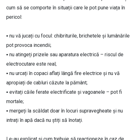
cum să se comporte în situații care le pot pune viața în
pericol:
▪️ nu vă jucați cu focul: chibriturile, brichetele și lumânările
pot provoca incendii;
▪️ nu atingeți prizele sau aparatura electrică – riscul de
electrocutare este real;
▪️ nu urcați în copaci aflați lângă fire electrice și nu vă
apropiați de cabluri căzute la pământ;
▪️ evitați căile ferate electrificate și vagoanele – pot fi
mortale;
▪️ mergeți la scăldat doar în locuri supravegheate și nu
intrați în apă dacă nu știți să înotați.
Le-au explicat și cum trebuie să reacționeze în caz de