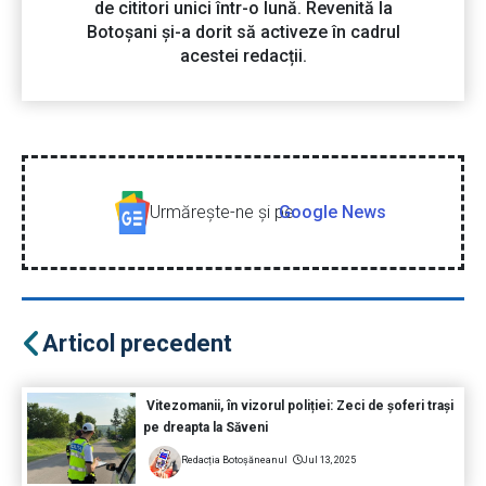
de cititori unici într-o lună. Revenită la
Botoșani și-a dorit să activeze în cadrul
acestei redacții.
Urmăreşte-ne şi pe
Google News
Articol precedent
Vitezomanii, în vizorul poliției: Zeci de șoferi trași
pe dreapta la Săveni
Redacția Botoșăneanul
Jul 13, 2025