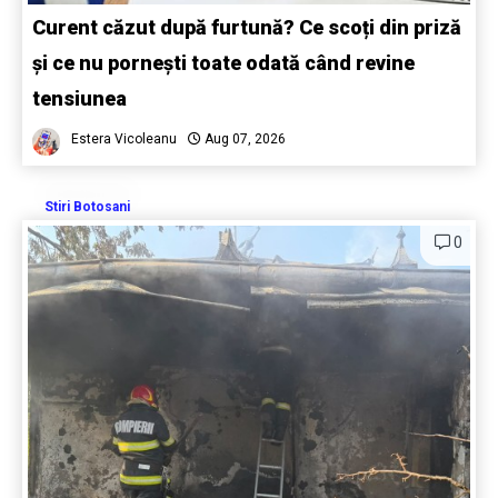
Curent căzut după furtună? Ce scoți din priză
și ce nu pornești toate odată când revine
tensiunea
Estera Vicoleanu
Aug 07, 2026
Stiri Botosani
0