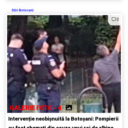
Stiri Botosani
0
GALERIE FOTO - 4
Intervenție neobișnuită la Botoșani: Pompierii
au fost chemați din cauza unui roi de albine