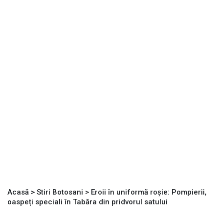
Acasă
>
Stiri Botosani
>
Eroii în uniformă roșie: Pompierii,
oaspeți speciali în Tabăra din pridvorul satului