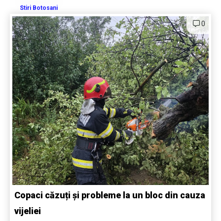
Stiri Botosani
0
Copaci căzuți și probleme la un bloc din cauza
vijeliei