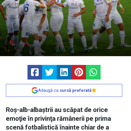
Adaugă ca
sursă preferată
Roş-alb-albaştrii au scăpat de orice
emoţie în privinţa rămânerii pe prima
scenă fotbalistică înainte chiar de a