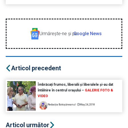
Urmăreşte-ne şi pe
Google News
Articol precedent
Îmbrăcați frumos, liberalii și liberalele și-au dat
întâlnire în centrul orașului –
GALERIE FOTO &
VIDEO
Redacția Botoșăneanul
May 24, 2018
Articol următor