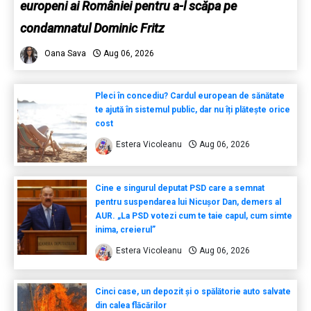
europeni ai României pentru a-l scăpa pe
condamnatul Dominic Fritz
Oana Sava
Aug 06, 2026
Pleci în concediu? Cardul european de sănătate
te ajută în sistemul public, dar nu îți plătește orice
cost
Estera Vicoleanu
Aug 06, 2026
Cine e singurul deputat PSD care a semnat
pentru suspendarea lui Nicușor Dan, demers al
AUR. „La PSD votezi cum te taie capul, cum simte
inima, creierul”
Estera Vicoleanu
Aug 06, 2026
Cinci case, un depozit și o spălătorie auto salvate
din calea flăcărilor