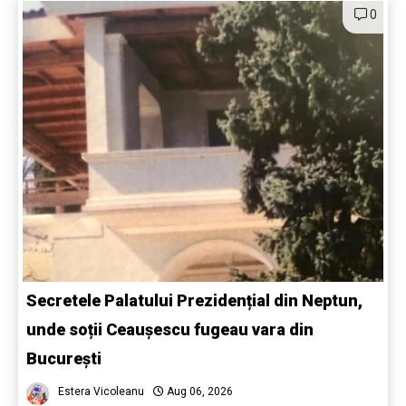
0
Secretele Palatului Prezidențial din Neptun,
unde soții Ceaușescu fugeau vara din
București
Estera Vicoleanu
Aug 06, 2026