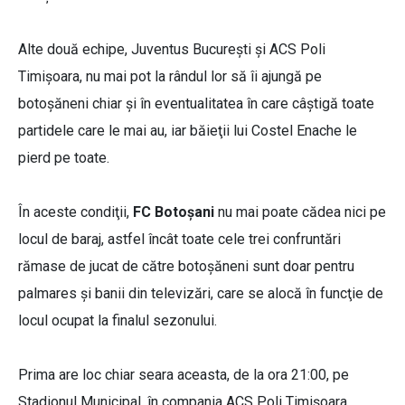
Alte două echipe, Juventus Bucureşti şi ACS Poli
Timişoara, nu mai pot la rândul lor să îi ajungă pe
botoşăneni chiar şi în eventualitatea în care câştigă toate
partidele care le mai au, iar băieţii lui Costel Enache le
pierd pe toate.
În aceste condiţii,
FC Botoşani
nu mai poate cădea nici pe
locul de baraj, astfel încât toate cele trei confruntări
rămase de jucat de către botoşăneni sunt doar pentru
palmares şi banii din televizări, care se alocă în funcţie de
locul ocupat la finalul sezonului.
Prima are loc chiar seara aceasta, de la ora 21:00, pe
Stadionul Municipal, în compania ACS Poli Timişoara.