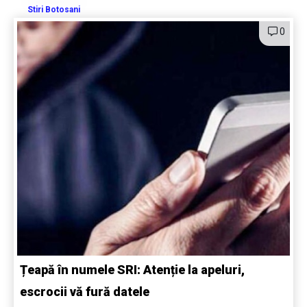
Stiri Botosani
0
Țeapă în numele SRI: Atenție la apeluri,
escrocii vă fură datele