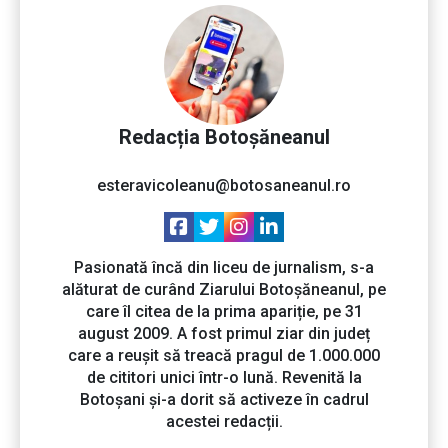
Redacția Botoșăneanul
esteravicoleanu@botosaneanul.ro
Pasionată încă din liceu de jurnalism, s-a
alăturat de curând Ziarului Botoșăneanul, pe
care îl citea de la prima apariție, pe 31
august 2009. A fost primul ziar din județ
care a reușit să treacă pragul de 1.000.000
de cititori unici într-o lună. Revenită la
Botoșani și-a dorit să activeze în cadrul
acestei redacții.