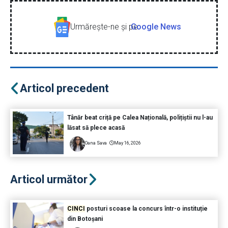
Urmăreşte-ne şi pe
Google News
Articol precedent
Tânăr beat criță pe Calea Națională, polițiștii nu l-au
lăsat să plece acasă
Oana Sava
May 16, 2026
Articol următor
CINCI
posturi scoase la concurs într-o instituție
din Botoșani