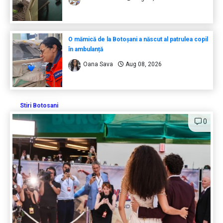
O mămică de la Botoșani a născut al patrulea copil
în ambulanță
Oana Sava
Aug 08, 2026
Stiri Botosani
0