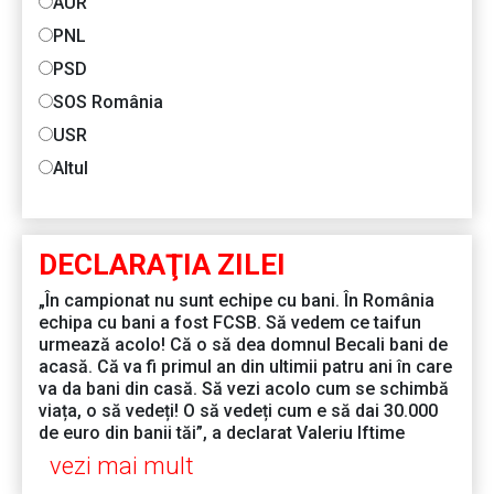
AUR
PNL
PSD
SOS România
USR
Altul
DECLARAŢIA ZILEI
„În campionat nu sunt echipe cu bani. În România
echipa cu bani a fost FCSB. Să vedem ce taifun
urmează acolo! Că o să dea domnul Becali bani de
acasă. Că va fi primul an din ultimii patru ani în care
va da bani din casă. Să vezi acolo cum se schimbă
viața, o să vedeți! O să vedeți cum e să dai 30.000
de euro din banii tăi”, a declarat Valeriu Iftime
vezi mai mult