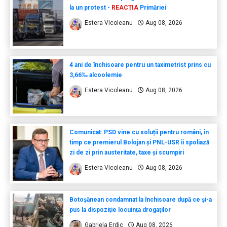
la un protest -
REACȚIA
Primăriei
Estera Vicoleanu
Aug 08, 2026
4 ani de închisoare pentru un taximetrist prins cu
3,66‰ alcoolemie
Estera Vicoleanu
Aug 08, 2026
Comunicat: PSD vine cu soluții pentru români, în
timp ce premierul Bolojan și PNL-USR îi spoliază
zi de zi prin austeritate, taxe și scumpiri
Estera Vicoleanu
Aug 08, 2026
Botoșănean condamnat la închisoare după ce și-a
pus la dispoziție locuința drogaților
Gabriela Erdic
Aug 08, 2026