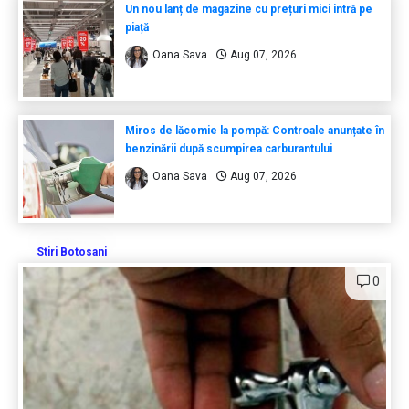
Un nou lanț de magazine cu prețuri mici intră pe
piață
Oana Sava
Aug 07, 2026
Miros de lăcomie la pompă: Controale anunțate în
benzinării după scumpirea carburantului
Oana Sava
Aug 07, 2026
Stiri Botosani
0