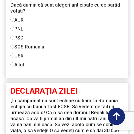
Dacă duminică sunt alegeri anticipate cu ce partid
votați?
AUR
PNL
PSD
SOS România
USR
Altul
DECLARAŢIA ZILEI
„În campionat nu sunt echipe cu bani. În România
echipa cu bani a fost FCSB. Să vedem ce taifun
urmează acolo! Că o să dea domnul Becali bani de
acasă. Că va fi primul an din ultimii patru ani în care
va da bani din casă. Să vezi acolo cum se schimbă
viața, o să vedeți! O să vedeți cum e să dai 30.000