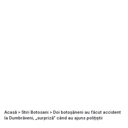
Acasă
>
Stiri Botosani
>
Doi botoșăneni au făcut accident
la Dumbrăveni, „surpriză” când au ajuns polițiștii