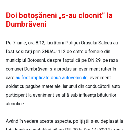
Doi botoșăneni „s-au ciocnit” la
Dumbrăveni
Pe 7 iunie, ora 8:12, lucrătorii Poliției Orașului Salcea au
fost sesizați prin SNUAU 112 de către o femeie din
municipiul Botoșani, despre faptul că pe DN 29, pe raza
comunei Dumbrăveni s-a produs un eveniment rutier în
care
au fost implicate două autovehicule
, eveniment
soldat cu pagube materiale, iar unul din conducătorii auto
participant la eveniment se află sub influența băuturilor
alcoolice.
Având în vedere aceste aspecte, polițiștii s-au deplasat la
fața locului constatând că pe DN 29 la Km 14+800 în zona