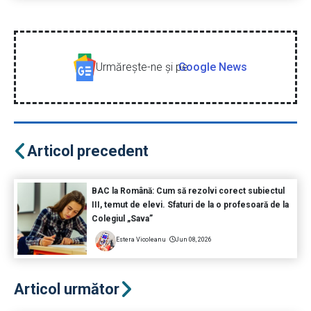
Urmăreşte-ne şi pe
Google News
Articol precedent
BAC la Română: Cum să rezolvi corect subiectul
III, temut de elevi. Sfaturi de la o profesoară de la
Colegiul „Sava”
Estera Vicoleanu
Jun 08, 2026
Articol următor