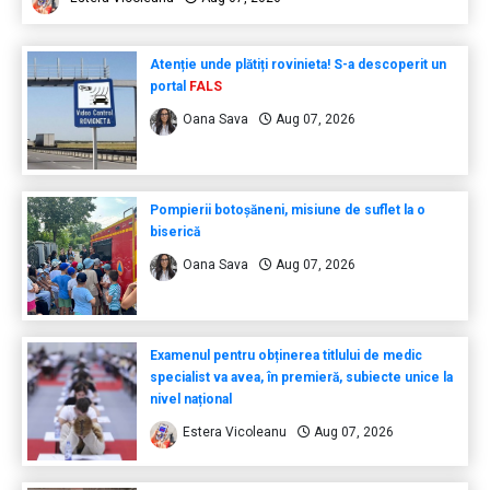
Atenție unde plătiți rovinieta! S-a descoperit un
portal
FALS
Oana Sava
Aug 07, 2026
Pompierii botoșăneni, misiune de suflet la o
biserică
Oana Sava
Aug 07, 2026
Examenul pentru obținerea titlului de medic
specialist va avea, în premieră, subiecte unice la
nivel național
Estera Vicoleanu
Aug 07, 2026