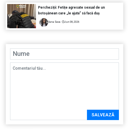
Percheziții: Fetițe agresate sexual de un
botoșănean care „le ajuta” să facă duș
Oana Sava
Jun 08, 2026
SALVEAZĂ