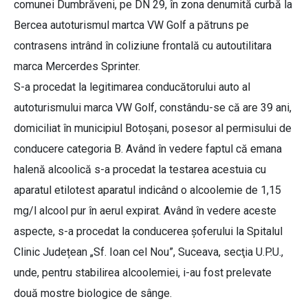
comunei Dumbrăveni, pe DN 29, în zona denumită curbă la
Bercea autoturismul martca VW Golf a pătruns pe
contrasens intrând în coliziune frontală cu autoutilitara
marca Mercerdes Sprinter.
S-a procedat la legitimarea conducătorului auto al
autoturismului marca VW Golf, constându-se că are 39 ani,
domiciliat în municipiul Botoșani, posesor al permisului de
conducere categoria B. Având în vedere faptul că emana
halenă alcoolică s-a procedat la testarea acestuia cu
aparatul etilotest aparatul indicând o alcoolemie de 1,15
mg/l alcool pur în aerul expirat. Având în vedere aceste
aspecte, s-a procedat la conducerea șoferului la Spitalul
Clinic Județean „Sf. Ioan cel Nou”, Suceava, secţia U.P.U.,
unde, pentru stabilirea alcoolemiei, i-au fost prelevate
două mostre biologice de sânge.