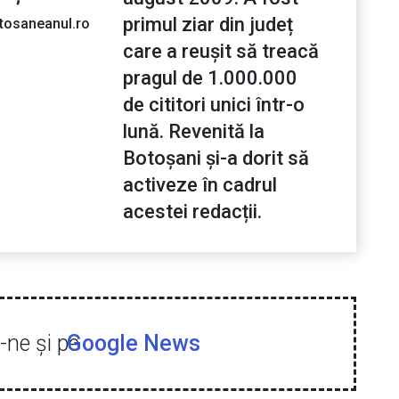
primul ziar din județ
tosaneanul.ro
care a reușit să treacă
pragul de 1.000.000
de cititori unici într-o
lună. Revenită la
Botoșani și-a dorit să
activeze în cadrul
acestei redacții.
ne şi pe
Google News