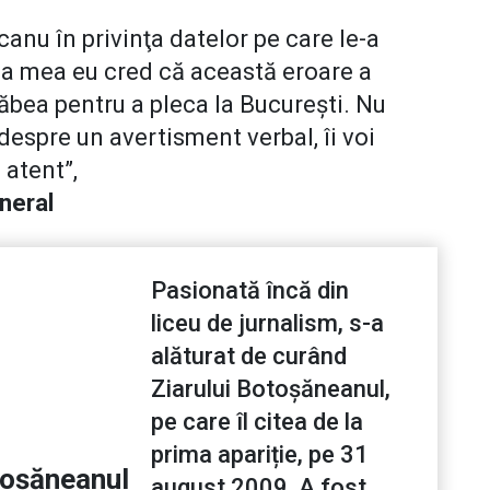
canu în privinţa datelor pe care le-a
ea mea eu cred că această eroare a
răbea pentru a pleca la Bucureşti. Nu
despre un avertisment verbal, îi voi
 atent”,
neral
Pasionată încă din
liceu de jurnalism, s-a
alăturat de curând
Ziarului Botoșăneanul,
pe care îl citea de la
prima apariție, pe 31
toșăneanul
august 2009. A fost