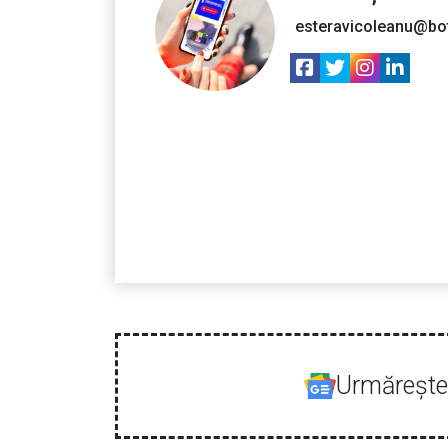
esteravicoleanu@bo
Urmăreşte-