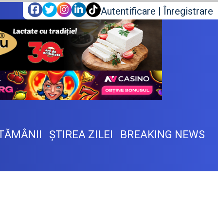
Autentificare
|
Înregistrare
TĂMÂNII
ŞTIREA ZILEI
BREAKING NEWS