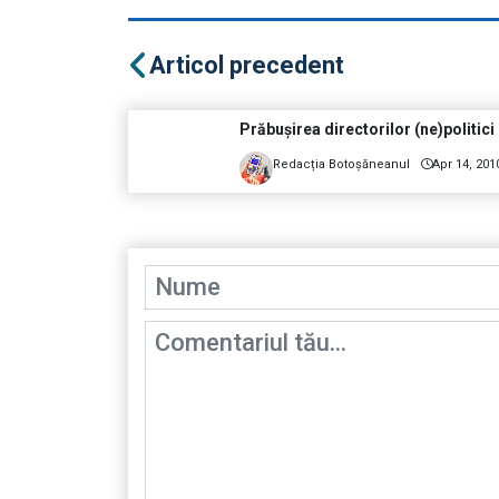
Articol precedent
Prăbuşirea directorilor (ne)politici
Redacția Botoșăneanul
Apr 14, 201