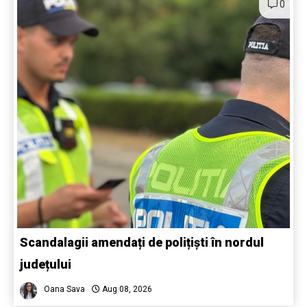
0
Scandalagii amendați de polițiști în nordul
județului
Oana Sava
Aug 08, 2026