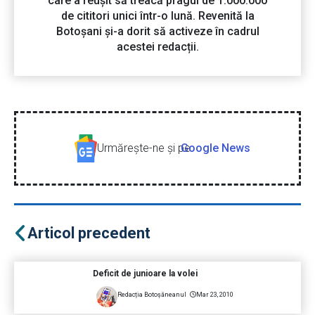
care a reușit să treacă pragul de 1.000.000
de cititori unici într-o lună. Revenită la
Botoșani și-a dorit să activeze în cadrul
acestei redacții.
Urmăreşte-ne şi pe
Google News
Articol precedent
Deficit de junioare la volei
Redacția Botoșăneanul
Mar 23, 2010