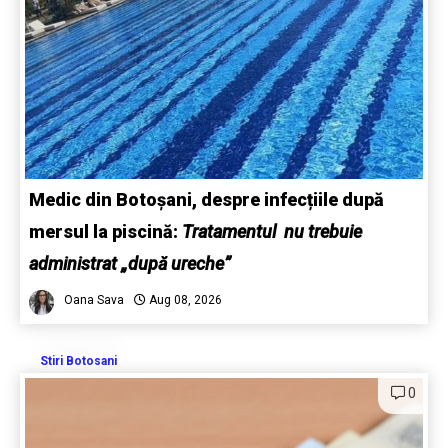
Medic din Botoșani, despre infecțiile după
mersul la piscină:
Tratamentul nu trebuie
administrat „după ureche”
Oana Sava
Aug 08, 2026
Stiri Botosani
0