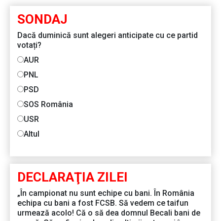
SONDAJ
Dacă duminică sunt alegeri anticipate cu ce partid
votați?
AUR
PNL
PSD
SOS România
USR
Altul
DECLARAŢIA ZILEI
„În campionat nu sunt echipe cu bani. În România
echipa cu bani a fost FCSB. Să vedem ce taifun
urmează acolo! Că o să dea domnul Becali bani de