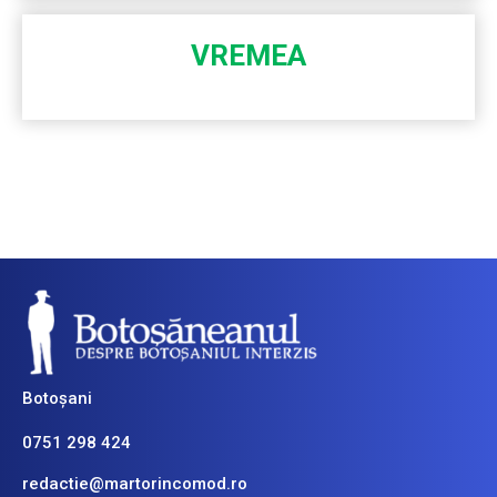
VREMEA
Botoșani
0751 298 424
redactie@martorincomod.ro