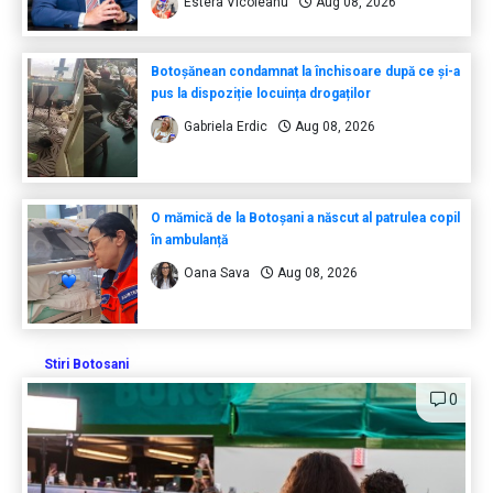
Estera Vicoleanu
Aug 08, 2026
Botoșănean condamnat la închisoare după ce și-a
pus la dispoziție locuința drogaților
Gabriela Erdic
Aug 08, 2026
O mămică de la Botoșani a născut al patrulea copil
în ambulanță
Oana Sava
Aug 08, 2026
Stiri Botosani
0