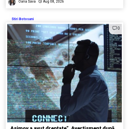
Oana Sava
Aug 08, 2026
Stiri Botosani
0
„Asimov a avut dreptate”. Avertisment după