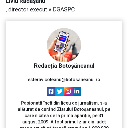
Liviu Rădăşanu
, director executiv DGASPC
Redacția Botoșăneanul
esteravicoleanu@botosaneanul.ro
Pasionată încă din liceu de jurnalism, s-a
alăturat de curând Ziarului Botoșăneanul, pe
care îl citea de la prima apariție, pe 31
august 2009. A fost primul ziar din județ