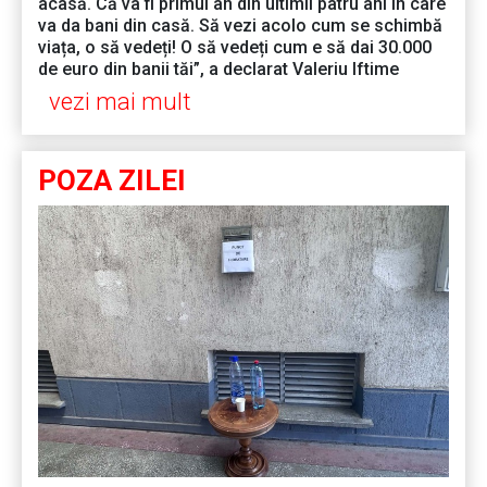
acasă. Că va fi primul an din ultimii patru ani în care
va da bani din casă. Să vezi acolo cum se schimbă
viața, o să vedeți! O să vedeți cum e să dai 30.000
de euro din banii tăi”, a declarat Valeriu Iftime
vezi mai mult
POZA ZILEI