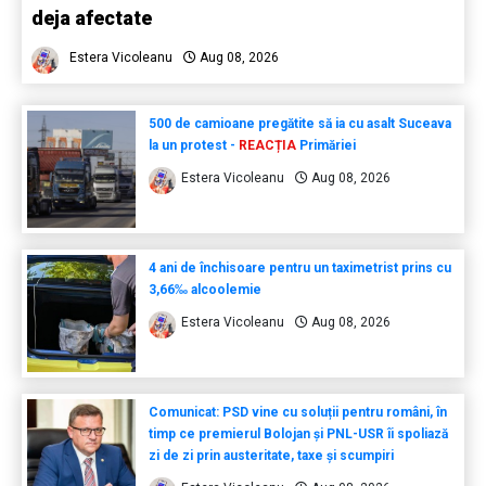
deja afectate
Estera Vicoleanu
Aug 08, 2026
500 de camioane pregătite să ia cu asalt Suceava
la un protest -
REACȚIA
Primăriei
Estera Vicoleanu
Aug 08, 2026
4 ani de închisoare pentru un taximetrist prins cu
3,66‰ alcoolemie
Estera Vicoleanu
Aug 08, 2026
Comunicat: PSD vine cu soluții pentru români, în
timp ce premierul Bolojan și PNL-USR îi spoliază
zi de zi prin austeritate, taxe și scumpiri