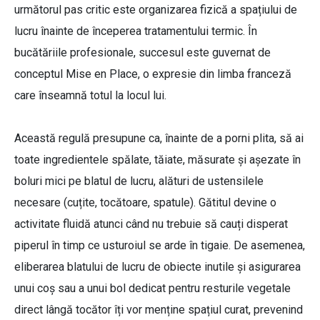
următorul pas critic este organizarea fizică a spațiului de
lucru înainte de începerea tratamentului termic. În
bucătăriile profesionale, succesul este guvernat de
conceptul Mise en Place, o expresie din limba franceză
care înseamnă totul la locul lui.
Această regulă presupune ca, înainte de a porni plita, să ai
toate ingredientele spălate, tăiate, măsurate și așezate în
boluri mici pe blatul de lucru, alături de ustensilele
necesare (cuțite, tocătoare, spatule). Gătitul devine o
activitate fluidă atunci când nu trebuie să cauți disperat
piperul în timp ce usturoiul se arde în tigaie. De asemenea,
eliberarea blatului de lucru de obiecte inutile și asigurarea
unui coș sau a unui bol dedicat pentru resturile vegetale
direct lângă tocător îți vor menține spațiul curat, prevenind