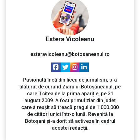
Estera Vicoleanu
esteravicoleanu@botosaneanul.ro
Pasionată încă din liceu de jurnalism, s-a
alăturat de curând Ziarului Botoșăneanul, pe
care îl citea de la prima apariție, pe 31
august 2009. A fost primul ziar din județ
care a reușit să treacă pragul de 1.000.000
de cititori unici într-o lună. Revenită la
Botoșani și-a dorit să activeze în cadrul
acestei redacții.