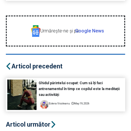
Urmăreşte-ne şi pe
Google News
Articol precedent
Ghidul părintelui ocupat: Cum să îți faci
antrenamentul în timp ce copilul este la meditații
sau activități
Estera Vicoleanu
May 19, 2026
Articol următor