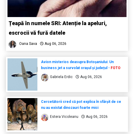
Țeapă în numele SRI: Atenție la apeluri,
escrocii vă fură datele
Oana Sava
Aug 06, 2026
Avion misterios deasupra Botoșaniului: Un
business jet a survolat orașul și județul -
FOTO
Gabriela Erdic
Aug 06, 2026
Cercetătorii cred că pot explica în sfârșit de ce
nu au existat dinozauri foarte mici
Estera Vicoleanu
Aug 06, 2026