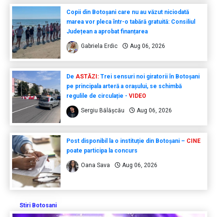
Copii din Botoșani care nu au văzut niciodată
marea vor pleca într-o tabără gratuită: Consiliul
Județean a aprobat finanțarea
Gabriela Erdic
Aug 06, 2026
De
ASTĂZI:
Trei sensuri noi giratorii în Botoșani
pe principala arteră a orașului, se schimbă
regulile de circulație -
VIDEO
Sergiu Bălășcău
Aug 06, 2026
Post disponibil la o instituție din Botoșani –
CINE
poate participa la concurs
Oana Sava
Aug 06, 2026
Stiri Botosani