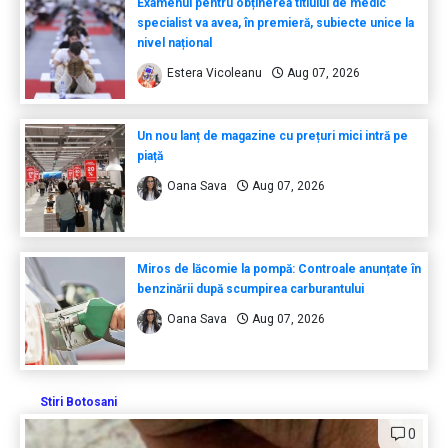
Examenul pentru obținerea titlului de medic
specialist va avea, în premieră, subiecte unice la
nivel național
Estera Vicoleanu
Aug 07, 2026
Un nou lanț de magazine cu prețuri mici intră pe
piață
Oana Sava
Aug 07, 2026
Miros de lăcomie la pompă: Controale anunțate în
benzinării după scumpirea carburantului
Oana Sava
Aug 07, 2026
Stiri Botosani
0