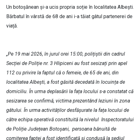
Un botoșănean și-a ucis propria soție în localitatea Albești.
Bărbatul în vârstă de 68 de ani i-a tăiat gâtul partenerei de
viață.
„Pe 19 mai 2026, în jurul orei 15:00, polițiștii din cadrul
Secției de Poliție nr. 3 Hlipiceni au fost sesizați prin apel
112 cu privire la faptul că o femeie, de 65 de ani, din
localitatea Albești, a fost găsită decedată în locuința de
domiciliu. În urma deplasării la fața locului s-a constatat că
sesizarea se confirmă, victima prezentând leziuni în zona
gâtului. În urma activităților desfășurate la fața locului de
către echipa operativă constituită la nivelul Inspectoratului
de Poliție Județean Botoșani, persoana bănuită de
comiterea faptei a fost identificată și condusă la sediul