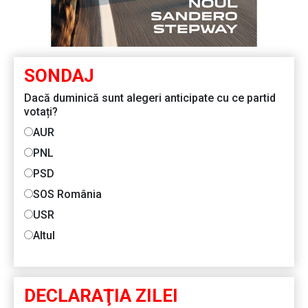
SONDAJ
Dacă duminică sunt alegeri anticipate cu ce partid
votați?
AUR
PNL
PSD
SOS România
USR
Altul
DECLARAŢIA ZILEI