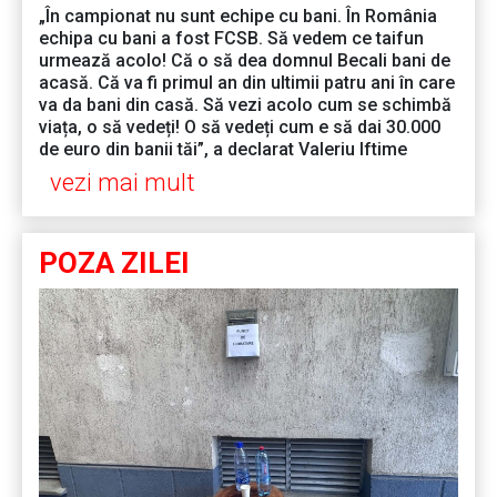
„În campionat nu sunt echipe cu bani. În România
echipa cu bani a fost FCSB. Să vedem ce taifun
urmează acolo! Că o să dea domnul Becali bani de
acasă. Că va fi primul an din ultimii patru ani în care
va da bani din casă. Să vezi acolo cum se schimbă
viața, o să vedeți! O să vedeți cum e să dai 30.000
de euro din banii tăi”, a declarat Valeriu Iftime
vezi mai mult
POZA ZILEI