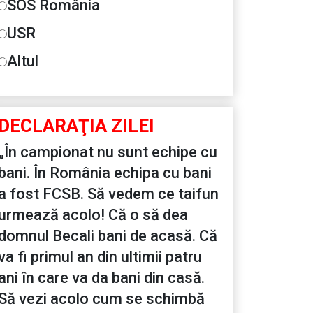
SOS România
USR
Altul
DECLARAŢIA ZILEI
„În campionat nu sunt echipe cu
bani. În România echipa cu bani
a fost FCSB. Să vedem ce taifun
urmează acolo! Că o să dea
domnul Becali bani de acasă. Că
va fi primul an din ultimii patru
ani în care va da bani din casă.
Să vezi acolo cum se schimbă