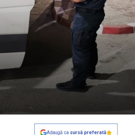
Adaugă ca
sursă preferată