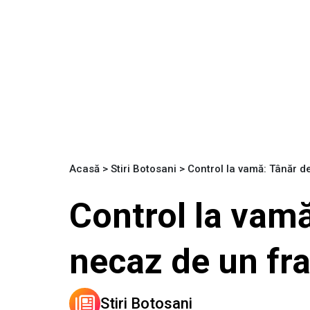
Acasă
>
Stiri Botosani
>
Control la vamă: Tânăr d
Control la vamă
necaz de un fr
Stiri Botosani