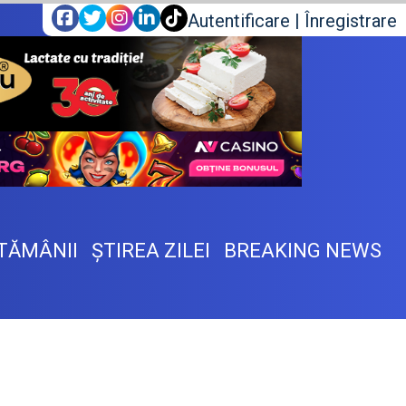
Autentificare
|
Înregistrare
TĂMÂNII
ŞTIREA ZILEI
BREAKING NEWS