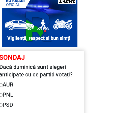
SONDAJ
Dacă duminică sunt alegeri
anticipate cu ce partid votați?
AUR
PNL
PSD