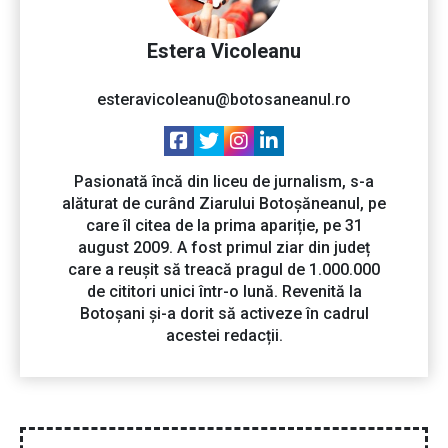
Estera Vicoleanu
esteravicoleanu@botosaneanul.ro
Pasionată încă din liceu de jurnalism, s-a
alăturat de curând Ziarului Botoșăneanul, pe
care îl citea de la prima apariție, pe 31
august 2009. A fost primul ziar din județ
care a reușit să treacă pragul de 1.000.000
de cititori unici într-o lună. Revenită la
Botoșani și-a dorit să activeze în cadrul
acestei redacții.