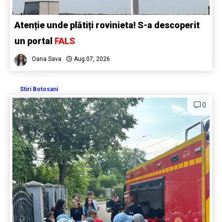
Atenție unde plătiți rovinieta! S-a descoperit
un portal
FALS
Oana Sava
Aug 07, 2026
Stiri Botosani
0