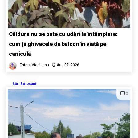
Căldura nu se bate cu udări la întâmplare:
cum ții ghivecele de balcon în viață pe
caniculă
Estera Vicoleanu
Aug 07, 2026
Stiri Botosani
0