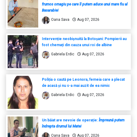
frumos omagiu pe care îl putem aduce unui mare fiu al
Basarabiei
Oana Sava
Aug 07, 2026
Intervenție neobișnuită la Botoșani: Pompierii au
fost chemați din cauza unui roi de albine
Gabriela Erdic
Aug 07, 2026
Poliția o caută pe Leonora, femeia care a plecat
de acasă și nu s-a mai auzit de ea nimic
Gabriela Erdic
Aug 07, 2026
Un băiat are nevoie de operație:
Împreună putem
îndrepta drumul lui Matei
Oana Sava
Aug 07, 2026