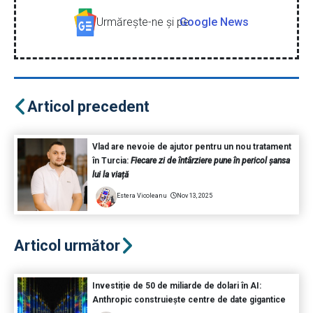
Urmăreşte-ne şi pe
Google News
Articol precedent
Vlad are nevoie de ajutor pentru un nou tratament
în Turcia:
Fiecare zi de întârziere pune în pericol șansa
lui la viață
Estera Vicoleanu
Nov 13, 2025
Articol următor
Investiție de 50 de miliarde de dolari în AI:
Anthropic construiește centre de date gigantice