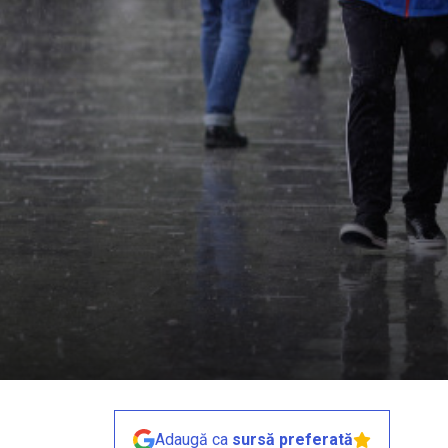
Adaugă ca
sursă preferată