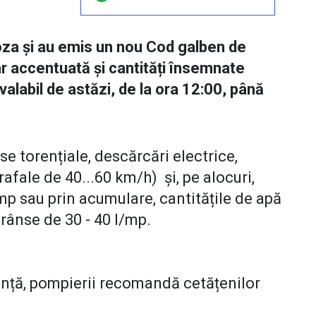
oza și au emis un nou Cod galben de
r accentuată și cantități însemnate
valabil de astăzi, de la ora 12:00, până
rse torențiale, descărcări electrice,
( rafale de 40...60 km/h) și, pe alocuri,
imp sau prin acumulare, cantitățile de apă
strânse de 30 - 40 l/mp.
gență, pompierii recomandă cetățenilor