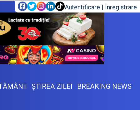
Autentificare
|
Înregistrare
TĂMÂNII
ŞTIREA ZILEI
BREAKING NEWS