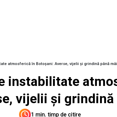
te atmosferică în Botoșani: Averse, vijelii și grindină până mâ
 instabilitate atmos
e, vijelii și grindin
1 min. timp de citire