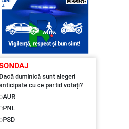
SONDAJ
Dacă duminică sunt alegeri
anticipate cu ce partid votați?
AUR
PNL
PSD