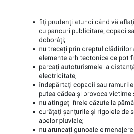
fiți prudenți atunci când vă aflaț
cu panouri publicitare, copaci sa
doborâți;
nu treceți prin dreptul clădirilor
elemente arhitectonice ce pot fi
parcați autoturismele la distanț
electricitate;
îndepărtați copacii sau ramurile 
putea cădea şi provoca victime 
nu atingeți firele căzute la pămâ
curățați șanțurile și rigolele d
apelor pluviale;
nu aruncați gunoaiele menajere s