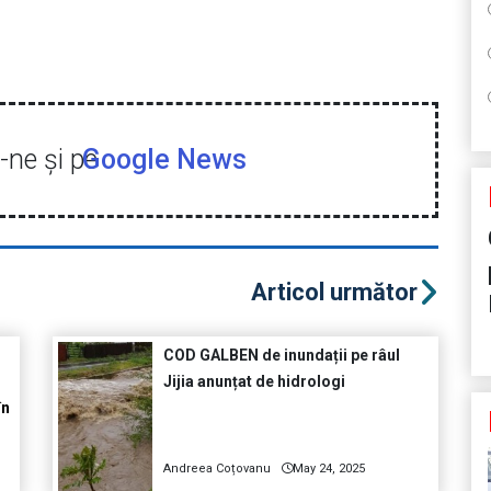
ne şi pe
Google News
Articol următor
COD GALBEN de inundații pe râul
Jijia anunțat de hidrologi
în
Andreea Coțovanu
May 24, 2025