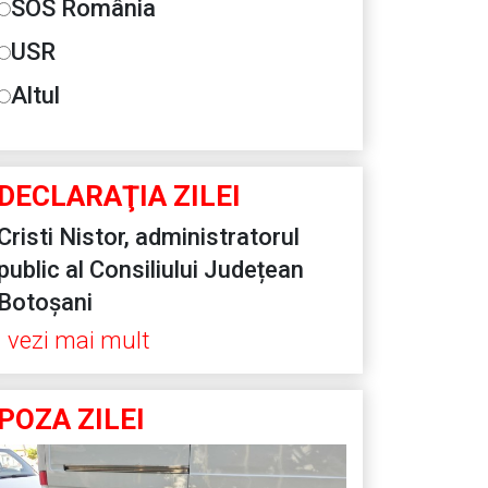
SOS România
USR
Altul
DECLARAŢIA ZILEI
Cristi Nistor, administratorul
public al Consiliului Județean
Botoșani
vezi mai mult
POZA ZILEI