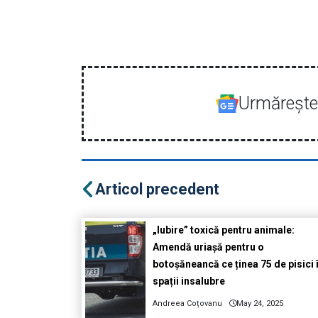
Urmăreşte-
Articol precedent
„Iubire” toxică pentru animale:
Amendă uriașă pentru o
botoșăneancă ce ținea 75 de pisici 
spații insalubre
Andreea Coțovanu
May 24, 2025