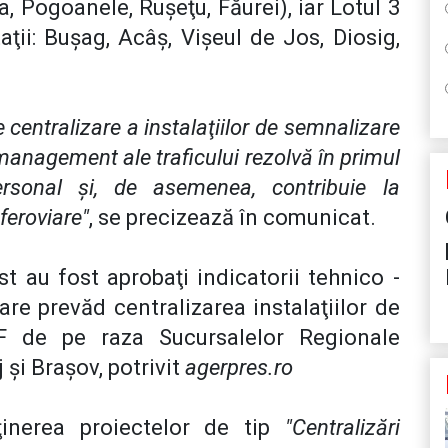
a, Pogoanele, Ruşeţu, Făurei), iar Lotul 3
ţii: Buşag, Acâş, Vişeul de Jos, Diosig,
centralizare a instalaţiilor de semnalizare
 management ale traficului rezolvă în primul
ersonal şi, de asemenea, contribuie la
feroviare"
, se precizează în comunicat.
t au fost aprobaţi indicatorii tehnico -
are prevăd centralizarea instalaţiilor de
F de pe raza Sucursalelor Regionale
 şi Braşov, potrivit
agerpres.ro
inerea proiectelor de tip
"Centralizări