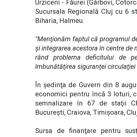
Urziceni - Făurei (Gârbovi, Cotorc
Sucursala Regională Cluj cu 6 sta
Biharia, Halmeu.
"Menţionăm faptul că programul de 
şi integrarea acestora în centre de
rând problema deficitului de p
îmbunătăţirea siguranţei circulaţiei 
În şedinţa de Guvern din 8 augus
economici pentru încă 3 loturi, c
semnalizare în 67 de staţii C
Bucureşti, Craiova, Timişoara, Cluj
Sursa de finanţare pentru susţ