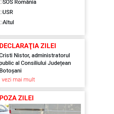
SOS România
USR
Altul
DECLARAŢIA ZILEI
Cristi Nistor, administratorul
public al Consiliului Județean
Botoșani
vezi mai mult
POZA ZILEI