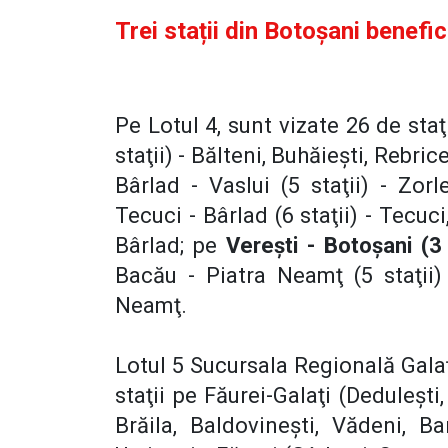
Trei stații din Botoșani benefi
Pe Lotul 4, sunt vizate 26 de staţ
staţii) - Bălteni, Buhăieşti, Rebri
Bârlad - Vaslui (5 staţii) - Zor
Tecuci - Bârlad (6 staţii) - Tecuc
Bârlad; pe
Vereşti - Botoşani (3
Bacău - Piatra Neamţ (5 staţii)
Neamţ.
Lotul 5 Sucursala Regională Galaţi
staţii pe Făurei-Galaţi (Deduleşti
Brăila, Baldovineşti, Vădeni, Bar