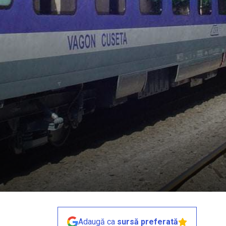
Adaugă ca
sursă preferată