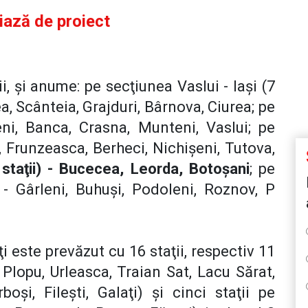
ciază de proiect
ii, şi anume: pe secţiunea Vaslui - Iaşi (7
cea, Scânteia, Grajduri, Bârnova, Ciurea; pe
leni, Banca, Crasna, Munteni, Vaslui; pe
i, Frunzeasca, Berheci, Nichişeni, Tutova,
 staţii) - Bucecea, Leorda, Botoşani
; pe
 - Gârleni, Buhuşi, Podoleni, Roznov, P
 este prevăzut cu 16 staţii, respectiv 11
, Plopu, Urleasca, Traian Sat, Lacu Sărat,
boşi, Fileşti, Galaţi) şi cinci staţii pe