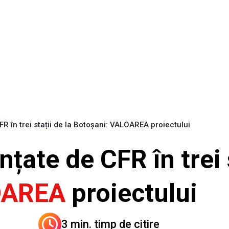
FR în trei stații de la Botoșani: VALOAREA proiectului
țate de CFR în trei s
OAREA
proiectului
3 min. timp de citire