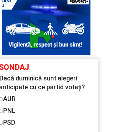
SONDAJ
Dacă duminică sunt alegeri
anticipate cu ce partid votați?
AUR
PNL
PSD