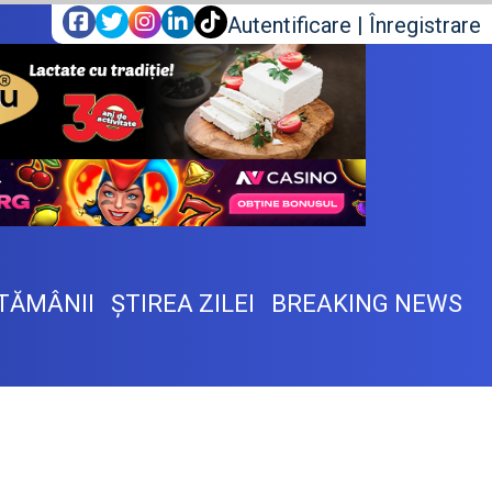
Autentificare
|
Înregistrare
TĂMÂNII
ŞTIREA ZILEI
BREAKING NEWS