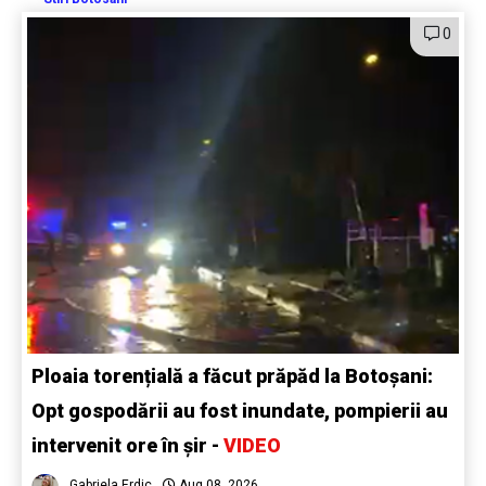
0
Ploaia torențială a făcut prăpăd la Botoșani:
Opt gospodării au fost inundate, pompierii au
intervenit ore în șir -
VIDEO
Gabriela Erdic
Aug 08, 2026