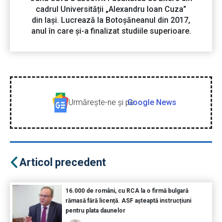
cadrul Universității „Alexandru Ioan Cuza”
din Iași. Lucrează la Botoșăneanul din 2017,
anul în care și-a finalizat studiile superioare.
Urmăreşte-ne şi pe
Google News
Articol precedent
16.000 de români, cu RCA la o firmă bulgară
rămasă fără licență. ASF așteaptă instrucțiuni
pentru plata daunelor