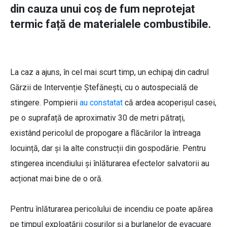
din cauza unui coș de fum neprotejat
termic față de materialele combustibile.
La caz a ajuns, în cel mai scurt timp, un echipaj din cadrul
Gărzii de Intervenție Ștefănești, cu o autospecială de
stingere. Pompierii
au constatat
că ardea acoperișul casei,
pe o suprafață de aproximativ 30 de metri pătrați,
existând pericolul de propogare a flăcărilor la întreaga
locuință, dar și la alte construcții din gospodărie. Pentru
stingerea incendiului și înlăturarea efectelor salvatorii au
acționat mai bine de o oră.
Pentru înlăturarea pericolului de incendiu ce poate apărea
pe timpul exploatării coşurilor și a burlanelor de evacuare