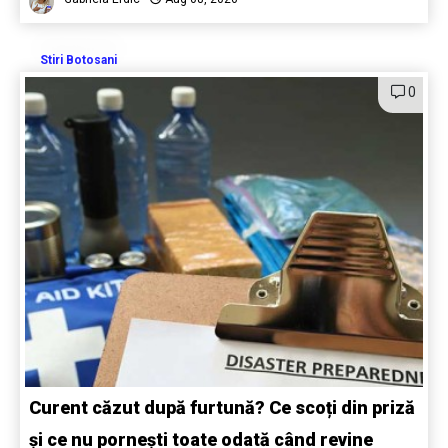
Stiri Botosani
0
Curent căzut după furtună? Ce scoți din priză
și ce nu pornești toate odată când revine