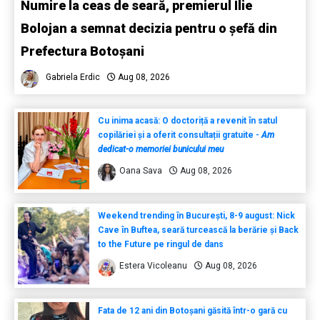
Numire la ceas de seară, premierul Ilie
Bolojan a semnat decizia pentru o șefă din
Prefectura Botoșani
Gabriela Erdic
Aug 08, 2026
Cu inima acasă: O doctoriță a revenit în satul
copilăriei și a oferit consultații gratuite -
Am
dedicat-o memoriei bunicului meu
Oana Sava
Aug 08, 2026
Weekend trending în București, 8-9 august: Nick
Cave în Buftea, seară turcească la berărie și Back
to the Future pe ringul de dans
Estera Vicoleanu
Aug 08, 2026
Fata de 12 ani din Botoșani găsită într-o gară cu