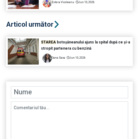
Estera Vicoleanu
Jun 10, 2026
Articol următor
STAREA
botoșăneanului ajuns la spital după ce și-a
stropit partenera cu benzină
Oana Sava
Jun 10, 2026