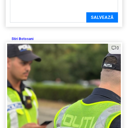
SALVEAZĂ
Stiri Botosani
0