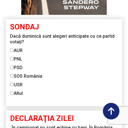
SONDAJ
Dacă duminică sunt alegeri anticipate cu ce partid
votați?
AUR
PNL
PSD
SOS România
USR
Altul
DECLARAŢIA ZILEI
„În campionat nu sunt echipe cu bani. În România