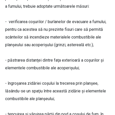
a fumului, trebuie adoptate următoarele măsuri:
- verificarea coşurilor / burlanelor de evacuare a fumului,
pentru ca acestea să nu prezinte fisuri care să permită
scânteilor să incendieze materialele combustibile ale
planșeului sau acoperișului (grinzi, astereală etc.);
- păstrarea distanţei dintre faţa exterioară a coşurilor şi
elementele combustibile ale acoperişului;
- îngroșarea zidăriei coşului la trecerea prin planşee,
lăsându-se un spaţiu între această zidărie şi elementele
combustibile ale planşeului;
- tencuirea şi văruirea părţii din pod a coşului de fum, în