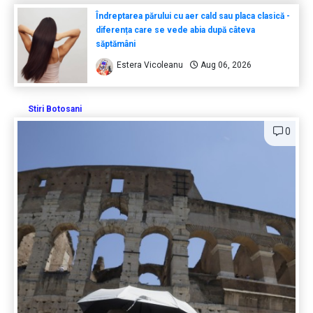
Îndreptarea părului cu aer cald sau placa clasică -
diferența care se vede abia după câteva
săptămâni
Estera Vicoleanu
Aug 06, 2026
Stiri Botosani
0