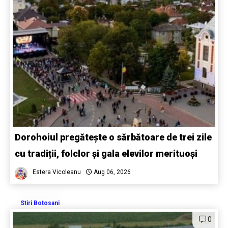
Dorohoiul pregătește o sărbătoare de trei zile
cu tradiții, folclor și gala elevilor merituoși
Estera Vicoleanu
Aug 06, 2026
Stiri Botosani
0