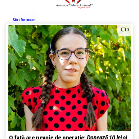
Stiri Botosani
0
O fată are nevoie de operație:
Donează 10 lei și