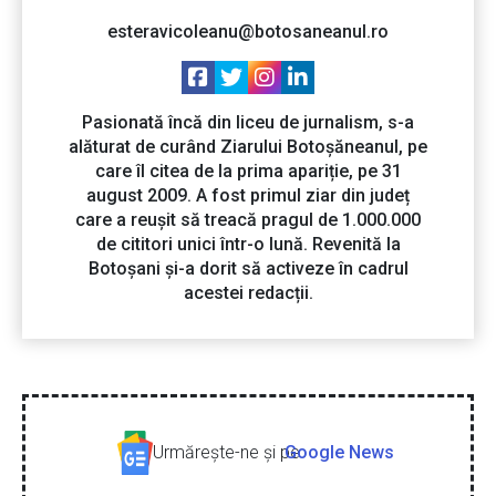
esteravicoleanu@botosaneanul.ro
Pasionată încă din liceu de jurnalism, s-a
alăturat de curând Ziarului Botoșăneanul, pe
care îl citea de la prima apariție, pe 31
august 2009. A fost primul ziar din județ
care a reușit să treacă pragul de 1.000.000
de cititori unici într-o lună. Revenită la
Botoșani și-a dorit să activeze în cadrul
acestei redacții.
Urmăreşte-ne şi pe
Google News