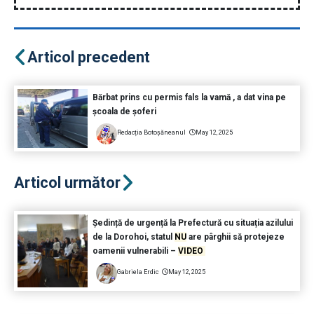
Articol precedent
Bărbat prins cu permis fals la vamă , a dat vina pe
școala de șoferi
Redacția Botoșăneanul
May 12, 2025
Articol următor
Ședință de urgență la Prefectură cu situația azilului
de la Dorohoi, statul
NU
are pârghii să protejeze
oamenii vulnerabili –
VIDEO
Gabriela Erdic
May 12, 2025