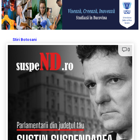
Stiri Botosani
0