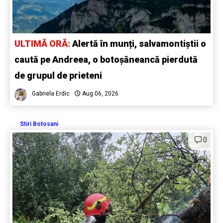
ULTIMĂ ORĂ:
Alertă în munți, salvamontiștii o
caută pe Andreea, o botoșăneancă pierdută
de grupul de prieteni
Gabriela Erdic
Aug 06, 2026
Stiri Botosani
0