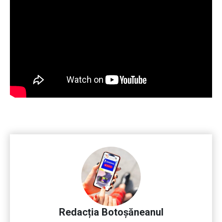
Redacția Botoșăneanul