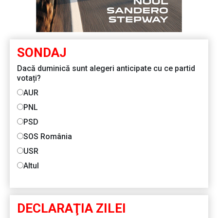
SONDAJ
Dacă duminică sunt alegeri anticipate cu ce partid
votați?
AUR
PNL
PSD
SOS România
USR
Altul
DECLARAŢIA ZILEI