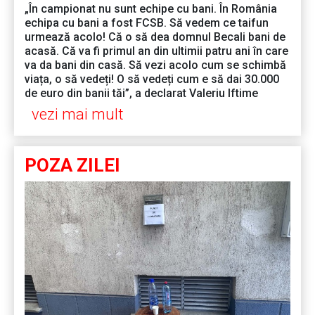
„În campionat nu sunt echipe cu bani. În România
echipa cu bani a fost FCSB. Să vedem ce taifun
urmează acolo! Că o să dea domnul Becali bani de
acasă. Că va fi primul an din ultimii patru ani în care
va da bani din casă. Să vezi acolo cum se schimbă
viața, o să vedeți! O să vedeți cum e să dai 30.000
de euro din banii tăi”, a declarat Valeriu Iftime
vezi mai mult
POZA ZILEI