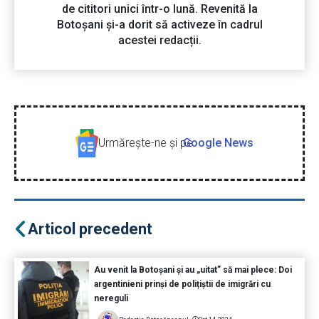
de cititori unici într-o lună. Revenită la
Botoșani și-a dorit să activeze în cadrul
acestei redacții.
Urmăreşte-ne şi pe
Google News
Articol precedent
Au venit la Botoșani și au „uitat” să mai plece: Doi
argentinieni prinși de polițiștii de imigrări cu
nereguli