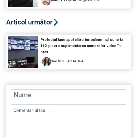
Redacția Botoșăneanul
Oct 14, 2024
Articol următor
Prefectul face apel către botoșăneni să sune la
112 și cere suplimentarea camerelor video în
oraș
Oana Sava
Oct 14, 2024