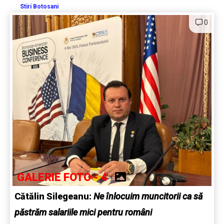
Stiri Botosani
0
GALERIE FOTO - 4
Cătălin Silegeanu:
Ne înlocuim muncitorii ca să
păstrăm salariile mici pentru români