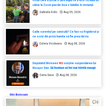
Omul care a șocat o țară după ce a ucis cu bâta un
câine la Zosin pierde încă o bătălie în instanță
Gabriela Erdic
Aug 09, 2026
Cade curentul pe caniculă? Ce faci cu frigiderul și
ce scoți din priză înainte să fie prea târziu
Estera Vicoleanu
Aug 08, 2026
Deputatul Moiseev
NU
susține suspendarea lui
Nicușor Dan:
Să înceteze să îmi mai trimită mesaje
Oana Sava
Aug 08, 2026
Stiri Botosani
0