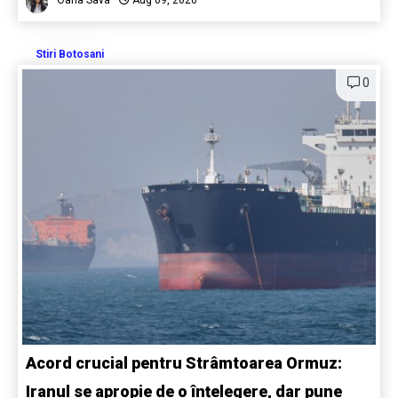
Oana Sava
Aug 09, 2026
Stiri Botosani
0
Acord crucial pentru Strâmtoarea Ormuz:
Iranul se apropie de o înțelegere, dar pune