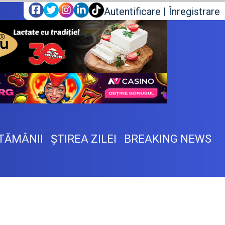
Autentificare
|
Înregistrare
TĂMÂNII
ŞTIREA ZILEI
BREAKING NEWS