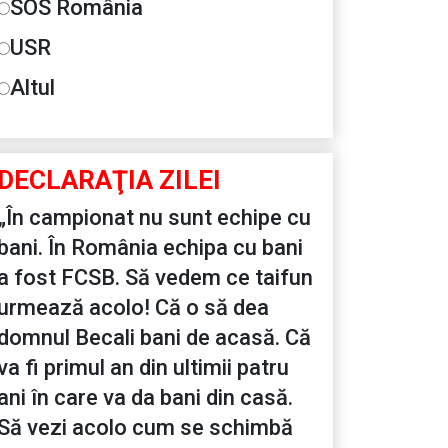
SOS România
USR
Altul
DECLARAŢIA ZILEI
„În campionat nu sunt echipe cu
bani. În România echipa cu bani
a fost FCSB. Să vedem ce taifun
urmează acolo! Că o să dea
domnul Becali bani de acasă. Că
va fi primul an din ultimii patru
ani în care va da bani din casă.
Să vezi acolo cum se schimbă