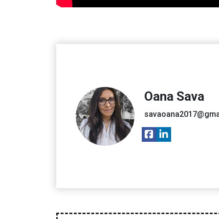
Oana Sava
savaoana2017@gma