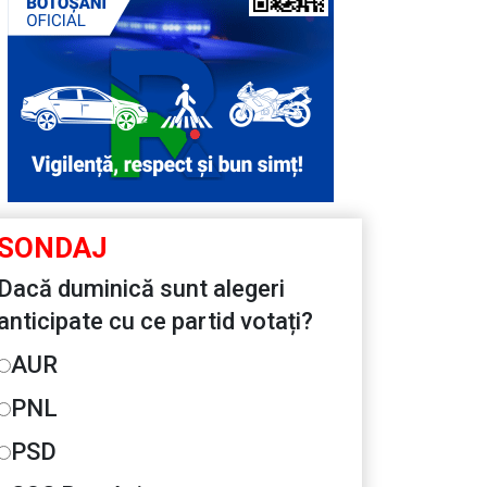
SONDAJ
Dacă duminică sunt alegeri
anticipate cu ce partid votați?
AUR
PNL
PSD