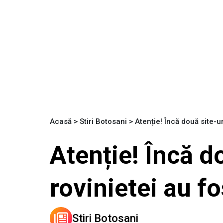
Acasă
>
Stiri Botosani
>
Atenție! Încă două site-u
Atenție! Încă d
rovinietei au f
Stiri Botosani