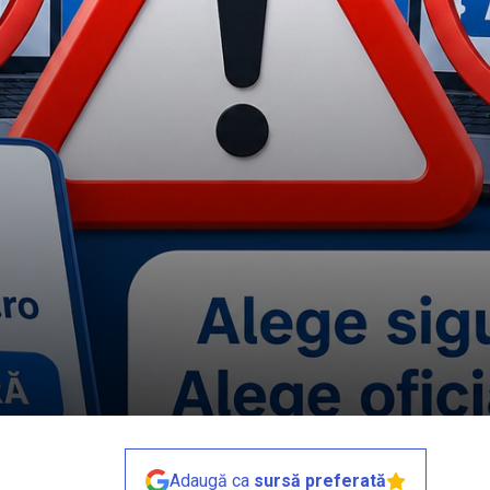
Adaugă ca
sursă preferată