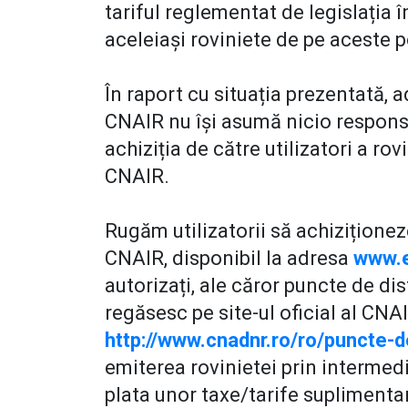
tariful reglementat de legislația î
aceleiași roviniete de pe aceste po
În raport cu situația prezentată, 
CNAIR nu își asumă nicio responsab
achiziția de către utilizatori a ro
CNAIR.
Rugăm utilizatorii să achiziționeze
CNAIR, disponibil la adresa
www.e
autorizați, ale căror puncte de di
regăsesc pe site-ul oficial al CNA
http://www.cnadnr.ro/ro/puncte-de
emiterea rovinietei prin intermed
plata unor taxe/tarife suplimenta