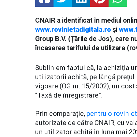
CNAIR a identificat în mediul onli
www.rovinietadigitala.ro
și
www.t
Group B.V. (Țările de Jos), care 
încasarea tarifului de utilizare (ro
Subliniem faptul că, la achiziția u
utilizatorii achită, pe lângă prețul
vigoare (OG nr. 15/2002), un cos
“Taxă de înregistrare”.
Prin comparație,
pentru o rovinie
autorizate de către CNAIR, cu vala
un utilizator achită în luna mai 2