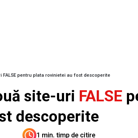
ri FALSE pentru plata rovinietei au fost descoperite
ouă site-uri
FALSE
p
ost descoperite
1 min. timp de citire