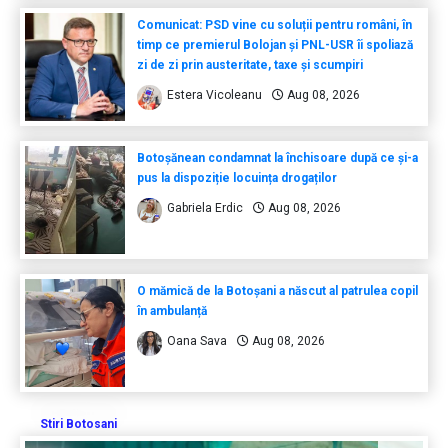
Comunicat: PSD vine cu soluții pentru români, în
timp ce premierul Bolojan și PNL-USR îi spoliază
zi de zi prin austeritate, taxe și scumpiri
Estera Vicoleanu
Aug 08, 2026
Botoșănean condamnat la închisoare după ce și-a
pus la dispoziție locuința drogaților
Gabriela Erdic
Aug 08, 2026
O mămică de la Botoșani a născut al patrulea copil
în ambulanță
Oana Sava
Aug 08, 2026
Stiri Botosani