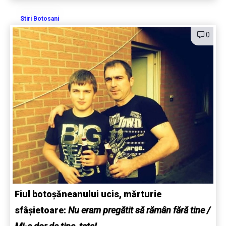
Stiri Botosani
0
Fiul botoșăneanului ucis, mărturie
sfâșietoare:
Nu eram pregătit să rămân fără tine /