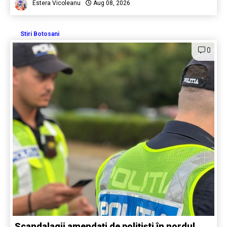
Estera Vicoleanu
Aug 08, 2026
Stiri Botosani
0
Scandalagii amendați de polițiști în nordul