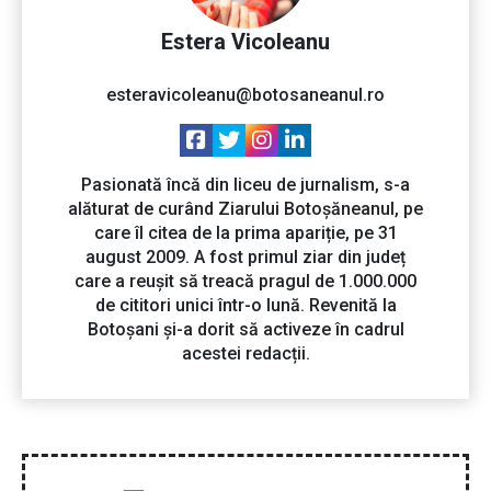
Estera Vicoleanu
esteravicoleanu@botosaneanul.ro
Pasionată încă din liceu de jurnalism, s-a
alăturat de curând Ziarului Botoșăneanul, pe
care îl citea de la prima apariție, pe 31
august 2009. A fost primul ziar din județ
care a reușit să treacă pragul de 1.000.000
de cititori unici într-o lună. Revenită la
Botoșani și-a dorit să activeze în cadrul
acestei redacții.