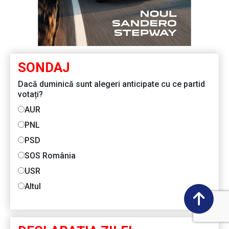
SONDAJ
Dacă duminică sunt alegeri anticipate cu ce partid
votați?
AUR
PNL
PSD
SOS România
USR
Altul