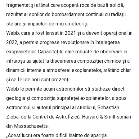
fragmentat și afânat care acoperă roca de bază solidă,
rezultat al eonilor de bombardament continuu cu radiații
stelare și impacturi de micrometeoriți.
Webb, care a fost lansat în 2021 și a devenit operațional în
2022, a permis progrese revoluționare în înțelegerea
exoplanetelor. Capacitățile sale robuste de observare în
infraroșu au ajutat la discernerea compoziției chimice și a
dinamicii interne a atmosferei exoplanetelor, arătând chiar
și ce fel de nori sunt prezenți.
Webb le permite acum astronomilor să studieze direct
geologia și compoziția suprafeței exoplanetelor, a spus
astronomul și autorul principal al studiului, Sebastian
Zieba, de la Centrul de Astrofizică, Harvard & Smithsonian
din Massachusetts.
„Acest lucru era foarte dificil înainte de apariția