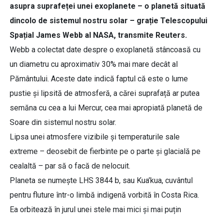
asupra suprafeței unei exoplanete – o planetă situată
dincolo de sistemul nostru solar – grație Telescopului
Spațial James Webb al NASA, transmite Reuters.
Webb a colectat date despre o exoplanetă stâncoasă cu
un diametru cu aproximativ 30% mai mare decât al
Pământului. Aceste date indică faptul că este o lume
pustie și lipsită de atmosferă, a cărei suprafață ar putea
semăna cu cea a lui Mercur, cea mai apropiată planetă de
Soare din sistemul nostru solar.
Lipsa unei atmosfere vizibile și temperaturile sale
extreme – deosebit de fierbinte pe o parte și glacială pe
cealaltă – par să o facă de nelocuit.
Planeta se numește LHS 3844 b, sau Kua’kua, cuvântul
pentru fluture într-o limbă indigenă vorbită în Costa Rica.
Ea orbitează în jurul unei stele mai mici și mai puțin