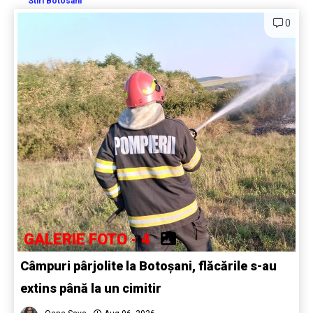
Stiri Botosani
0
GALERIE FOTO - 4
Câmpuri pârjolite la Botoșani, flăcările s-au
extins până la un cimitir