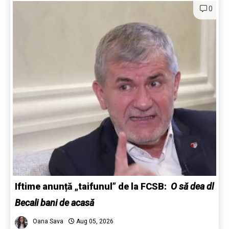
0
Iftime anunță „taifunul” de la FCSB:
O să dea dl
Becali bani de acasă
Oana Sava
Aug 05, 2026