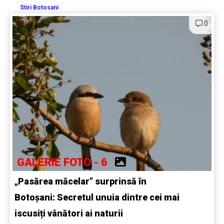
Stiri Botosani
0
GALERIE FOTO - 6
„Pasărea măcelar” surprinsă în
Botoșani: Secretul unuia dintre cei mai
iscusiți vânători ai naturii