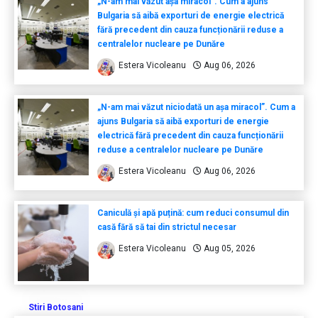
„N-am mai văzut așa miracol”. Cum a ajuns
Bulgaria să aibă exporturi de energie electrică
fără precedent din cauza funcționării reduse a
centralelor nucleare pe Dunăre
Estera Vicoleanu
Aug 06, 2026
„N-am mai văzut niciodată un așa miracol”. Cum a
ajuns Bulgaria să aibă exporturi de energie
electrică fără precedent din cauza funcționării
reduse a centralelor nucleare pe Dunăre
Estera Vicoleanu
Aug 06, 2026
Caniculă și apă puțină: cum reduci consumul din
casă fără să tai din strictul necesar
Estera Vicoleanu
Aug 05, 2026
Stiri Botosani