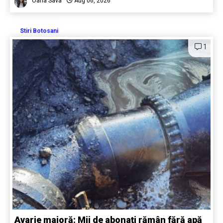
Oana Sava
Aug 06, 2026
Stiri Botosani
1
Avarie majoră: Mii de abonați rămân fără apă