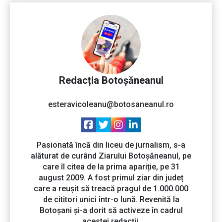
Redacția Botoșăneanul
esteravicoleanu@botosaneanul.ro
Pasionată încă din liceu de jurnalism, s-a
alăturat de curând Ziarului Botoșăneanul, pe
care îl citea de la prima apariție, pe 31
august 2009. A fost primul ziar din județ
care a reușit să treacă pragul de 1.000.000
de cititori unici într-o lună. Revenită la
Botoșani și-a dorit să activeze în cadrul
acestei redacții.