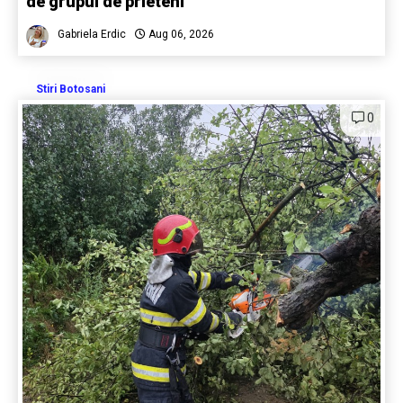
de grupul de prieteni
Gabriela Erdic
Aug 06, 2026
Stiri Botosani
0