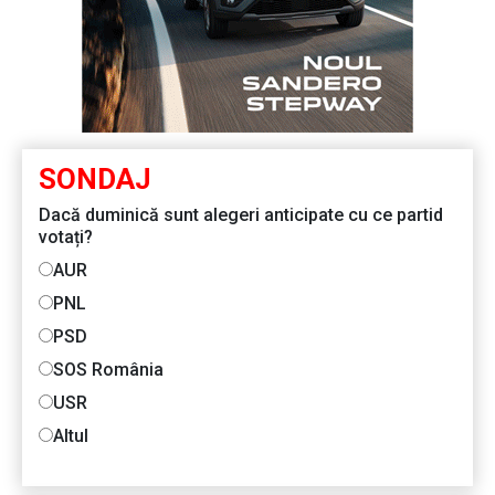
SONDAJ
Dacă duminică sunt alegeri anticipate cu ce partid
votați?
AUR
PNL
PSD
SOS România
USR
Altul