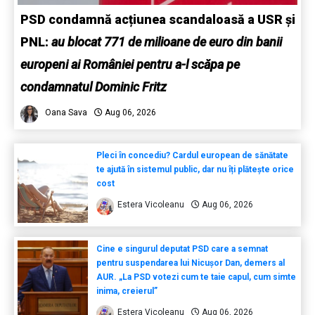
PSD condamnă acțiunea scandaloasă a USR și
PNL:
au blocat 771 de milioane de euro din banii
europeni ai României pentru a-l scăpa pe
condamnatul Dominic Fritz
Oana Sava
Aug 06, 2026
Pleci în concediu? Cardul european de sănătate
te ajută în sistemul public, dar nu îți plătește orice
cost
Estera Vicoleanu
Aug 06, 2026
Cine e singurul deputat PSD care a semnat
pentru suspendarea lui Nicușor Dan, demers al
AUR. „La PSD votezi cum te taie capul, cum simte
inima, creierul”
Estera Vicoleanu
Aug 06, 2026