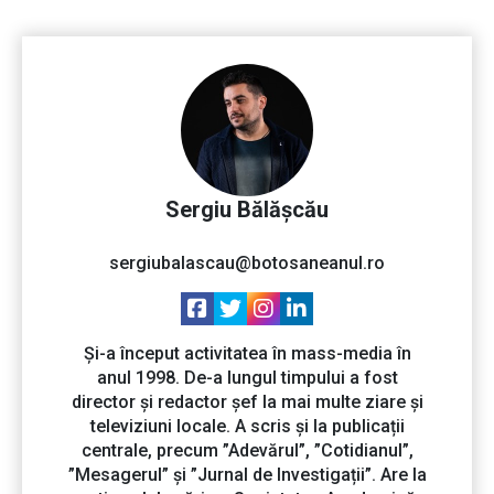
Sergiu Bălășcău
sergiubalascau@botosaneanul.ro
Și-a început activitatea în mass-media în
anul 1998. De-a lungul timpului a fost
director și redactor șef la mai multe ziare și
televiziuni locale. A scris și la publicații
centrale, precum ”Adevărul”, ”Cotidianul”,
”Mesagerul” și ”Jurnal de Investigații”. Are la