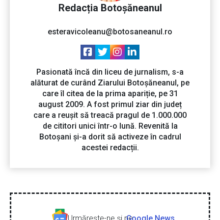
Redacția Botoșăneanul
esteravicoleanu@botosaneanul.ro
Pasionată încă din liceu de jurnalism, s-a
alăturat de curând Ziarului Botoșăneanul, pe
care îl citea de la prima apariție, pe 31
august 2009. A fost primul ziar din județ
care a reușit să treacă pragul de 1.000.000
de cititori unici într-o lună. Revenită la
Botoșani și-a dorit să activeze în cadrul
acestei redacții.
Urmăreşte-ne şi pe
Google News