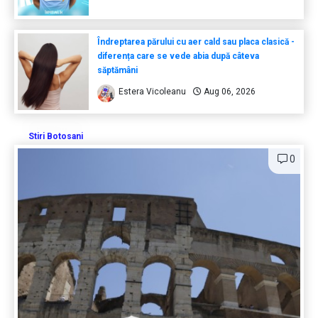
Îndreptarea părului cu aer cald sau placa clasică -
diferența care se vede abia după câteva
săptămâni
Estera Vicoleanu
Aug 06, 2026
Stiri Botosani
0