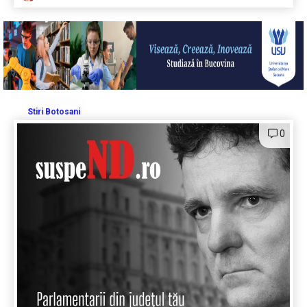
Stiri Botosani
0