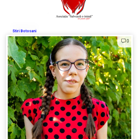
Stiri Botosani
0