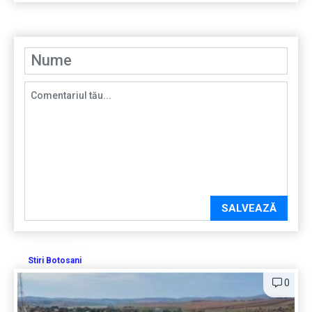
SALVEAZĂ
Stiri Botosani
0