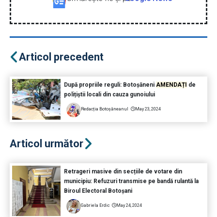
Articol precedent
După propriile reguli: Botoșăneni
AMENDAȚI
de
polițiștii locali din cauza gunoiului
Redacția Botoșăneanul
May 23, 2024
Articol următor
Retrageri masive din secțiile de votare din
municipiu: Refuzuri transmise pe bandă rulantă la
Biroul Electoral Botoșani
Gabriela Erdic
May 24, 2024