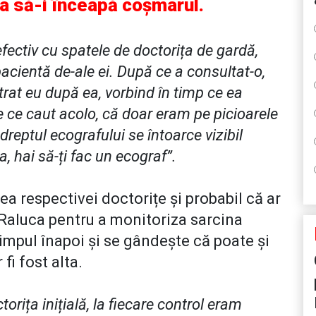
a să-i înceapă coșmarul.
efectiv cu spatele de doctorița de gardă,
pacientă de-ale ei. După ce a consultat-o,
ntrat eu după ea, vorbind în timp ce ea
e ce caut acolo, că doar eram pe picioarele
reptul ecografului se întoarce vizibil
a, hai să-ți fac un ecograf”.
a respectivei doctorițe și probabil că ar
es Raluca pentru a monitoriza sarcina
timpul înapoi și se gândește că poate și
 fi fost alta.
orița inițială, la fiecare control eram