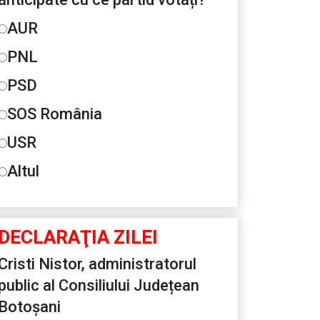
AUR
PNL
PSD
SOS România
USR
Altul
DECLARAŢIA ZILEI
Cristi Nistor, administratorul
public al Consiliului Județean
Botoșani