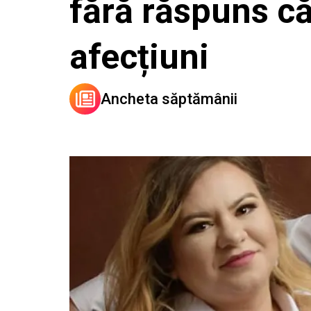
fără răspuns că
afecțiuni
Ancheta săptămânii