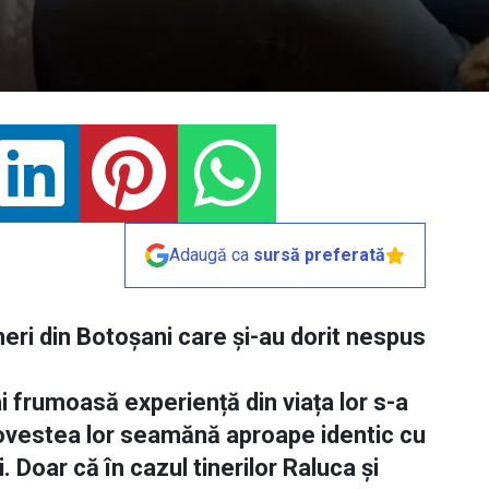
Adaugă ca
sursă preferată
neri din Botoșani care și-au dorit nespus
ai frumoasă experiență din viața lor s-a
povestea lor seamănă aproape identic cu
 Doar că în cazul tinerilor Raluca și