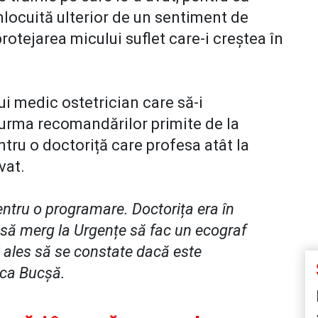
 înlocuită ulterior de un sentiment de
rotejarea micului suflet care-i creștea în
ui medic ostetrician care să-i
n urma recomandărilor primite de la
ntru o doctoriță care profesa atât la
vat.
entru o programare. Doctorița era în
să merg la Urgențe să fac un ecograf
 ales să se constate dacă este
uca Bucșă.