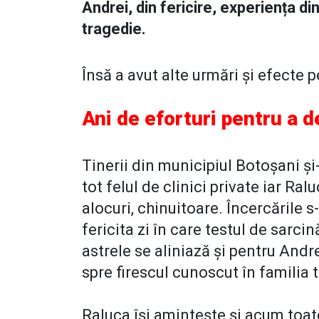
Andrei, din fericire, experiența d
tragedie.
Însă a avut alte urmări și efecte pe
Ani de eforturi pentru a d
Tinerii din municipiul Botoșani și
tot felul de clinici private iar Ra
alocuri, chinuitoare. Încercările s
fericita zi în care testul de sarci
astrele se aliniază și pentru Andre
spre firescul cunoscut în familia
Raluca își amintește și acum toate 