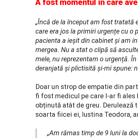
A fost momentul în care ave
„Încă de la început am fost tratată 
care era jos la primiri urgențe cu o 
pacienta a ieșit din cabinet și am i
mergea. Nu a stat o clipă să ascult
mele, nu reprezentam o urgență. În d
deranjată și plictisită și-mi spune: n
Doar un strop de empatie din parte
fi fost medicul pe care l-ar fi al
obținută atât de greu. Derulează 
soarta fiicei ei, Iustina Teodora, ar
„Am rămas timp de 9 luni la doct