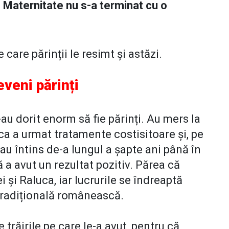
in Maternitate nu s-a terminat cu o
 care părinții le resimt și astăzi.
eveni părinți
-au dorit enorm să fie părinți. Au mers la
luca a urmat tratamente costisitoare și, pe
-au întins de-a lungul a șapte ani până în
nă a avut un rezultat pozitiv. Părea că
i și Raluca, iar lucrurile se îndreaptă
 tradițională românească.
trăirile pe care le-a avut, pentru că