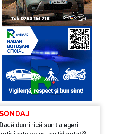
SONDAJ
Dacă duminică sunt alegeri
anticipate cu ce partid votați?