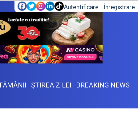
Autentificare
|
Înregistrare
TĂMÂNII
ŞTIREA ZILEI
BREAKING NEWS